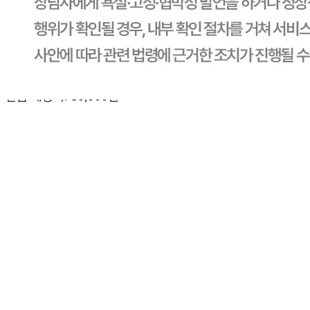
판매자명
CJ프레시웨이
문의번호
1588-6967
반품/교환
배송비
반품 배송비: 30,000원
교환 배송비: 30,000원
주의사항
전자상거래 등에서의 소비자보호법에 관한 법률에 의거하여
미성년자가 체결한 계약은 법정대리인이 동의하지 않은 경우
본인 또는 법정대리인이 취소할 수 있습니다. 식봄에 등록된
판매상품과 상품의 내용은 판매자가 등록한 것으로 (주)마켓
보로는 그 등록내용에 대하여 일체의 책임을 지지 않습니다.
상세 정보
구매 정보
상품 문의
상품 문의
문의글 작성
내 문의만 보기