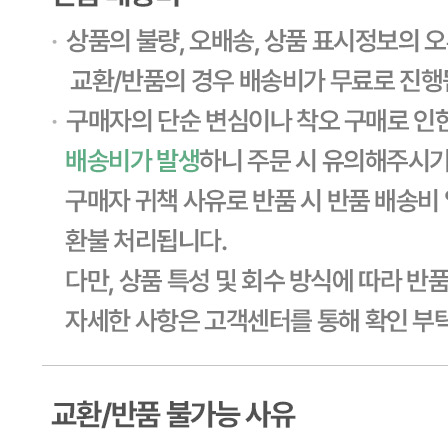
... 🛒 🛒 🛒
🥇
견과류 BEST
더보기
판매자 정보