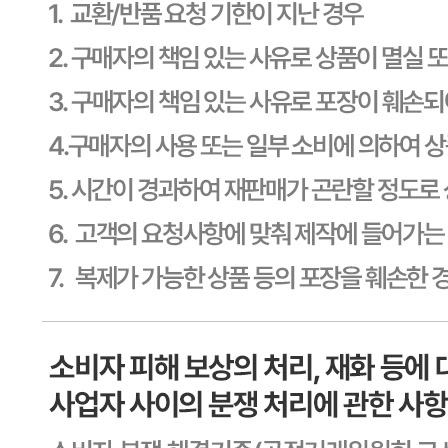
판매자 상호
CJ프레시웨이
사업장 소재지
경기 용인시 기흥구 기곡로 32 (하갈동, 제일제당수원물류센
타) 씨제이프레시웨이
연락처
1588-6967
사업자
등록번호
603-81-11270
통신판매
신고번호
제2011-용인기흥-00129호
상품 고시 정보
포장단위별 용량(중량)
상품상세 참조
포장단위별 수량
상품상세 참조