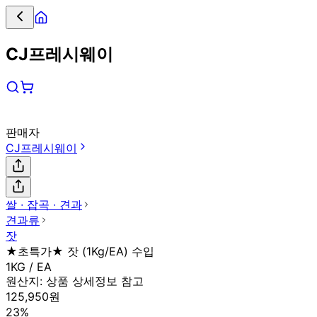
CJ프레시웨이
판매자
CJ프레시웨이
쌀 ∙ 잡곡 ∙ 견과
견과류
잣
★초특가★ 잣 (1Kg/EA) 수입
1KG / EA
원산지:
상품 상세정보 참고
125,950원
23%