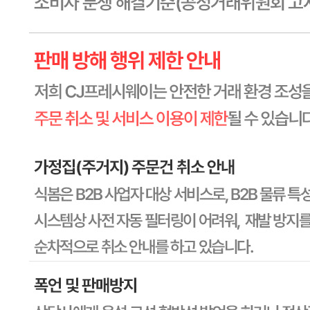
포장단위별 크기
상품상세 참조
제조연월일(포장일 또는 생산연도)
상품상세 참조
소비기한 또는 품질유지기한
상품상세 참조
생산자
상품상세 참조
원산지
중국
관련법상 표시사항
해당사항 없음
상품구성
상품상세 참조
보관방법 또는 취급방법
상품상세 참조
소비자 상담 관련 전화번호
상품상세 참조
반품/교환 정보