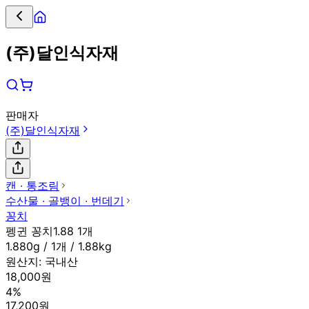
(주)달인식자재
판매자
(주)달인식자재
캔 ∙ 통조림
수산물 ∙ 골뱅이 ∙ 번데기
꽁치
펭귄 꽁치1.88 1개
1.880g / 1개 / 1.88kg
원산지:
국내산
18,000원
4%
17,200원