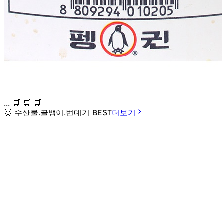
... 🛒 🛒 🛒
🥇
수산물.골뱅이.번데기 BEST
더보기
판매자 정보
판매자 상호
(주)달인식자재
사업장 소재지
인천 부평구 영성동로 36-27 (삼산동) 달인식자재마트
연락처
032-715-7090
사업자
등록번호