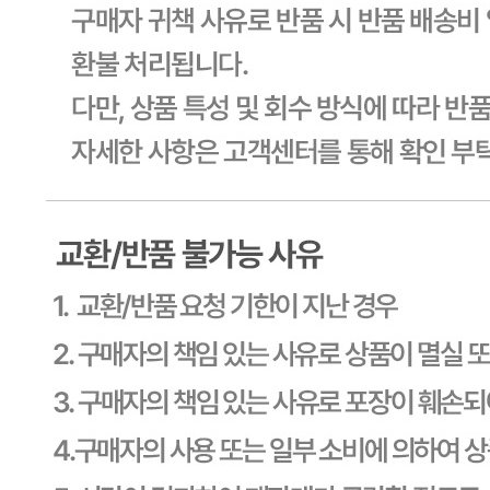
사업장 소재지
경기 용인시 기흥구 기곡로 32 (하갈동, 제일제당수원물류센
타) 씨제이프레시웨이
연락처
1588-6967
사업자
등록번호
603-81-11270
통신판매
신고번호
제2011-용인기흥-00129호
상품 고시 정보
식품의 유형
상품상세 참조
생산자
상품상세 참조
소재지
상품상세 참조
제조연월일