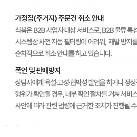
CJ프레시웨이
문의번호
1588-6967
반품/교환
배송비
반품 배송비: 30,000원
교환 배송비: 30,000원
주의사항
전자상거래 등에서의 소비자보호법에 관한 법률에 의거하여
미성년자가 체결한 계약은 법정대리인이 동의하지 않은 경우
본인 또는 법정대리인이 취소할 수 있습니다. 식봄에 등록된
판매상품과 상품의 내용은 판매자가 등록한 것으로 (주)마켓
보로는 그 등록내용에 대하여 일체의 책임을 지지 않습니다.
상세 정보
구매 정보
상품 문의
상품 문의
문의글 작성
내 문의만 보기