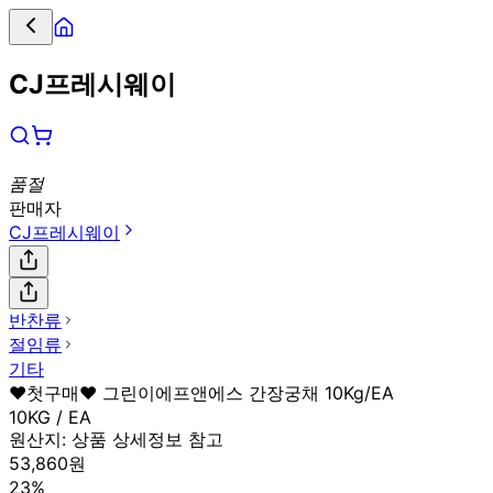
CJ프레시웨이
품절
판매자
CJ프레시웨이
반찬류
절임류
기타
♥첫구매♥ 그린이에프앤에스 간장궁채 10Kg/EA
10KG / EA
원산지:
상품 상세정보 참고
53,860원
23%