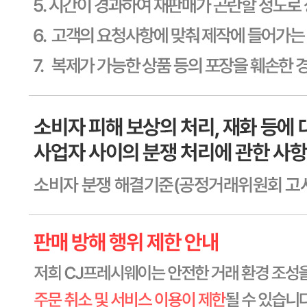
상품상세 참조
소비기한
상품상세 참조
포장단위별 용량(중량)
상품상세 참조
포장단위별 수량
상품상세 참조
원재료명 및 함량
상품상세 참조
영양성분
상세 상품정보 참고
유전자변형식품에 해당하는 경우의 표시
해당사항 없음
수입식품 여부
해당사항 없음
소비자 상담 관련 전화번호
상품상세 참조
반품/교환 정보
판매자명