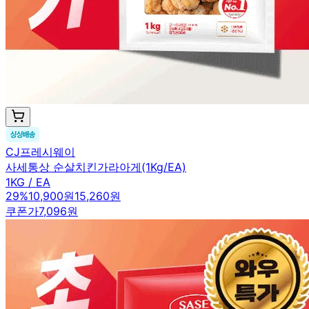
CJ프레시웨이
사세통상 순살치킨가라아게(1Kg/EA)
1KG / EA
29
%
10,900원
15,260원
쿠폰가
7,096원