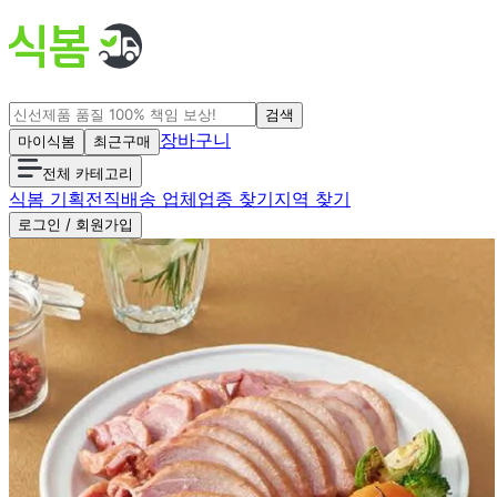
검색
장바구니
마이식봄
최근구매
전체 카테고리
식봄 기획전
직배송 업체
업종 찾기
지역 찾기
로그인 / 회원가입