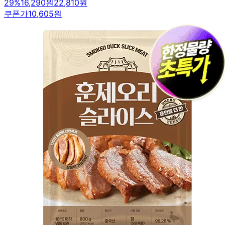
29
%
16,290원
22,810원
쿠폰가
10,605원