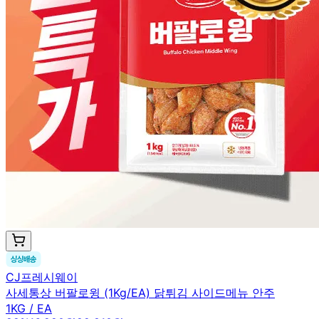
CJ프레시웨이
사세통상 버팔로윙 (1Kg/EA) 닭튀김 사이드메뉴 안주
1KG / EA