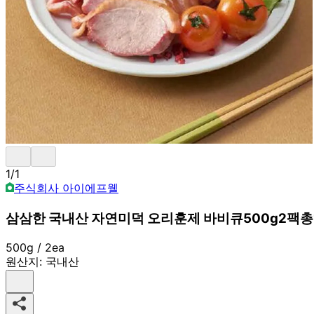
1
/
1
주식회사 아이에프웰
삼삼한 국내산 자연미덕 오리훈제 바비큐500g2팩총1
500g / 2ea
원산지:
국내산