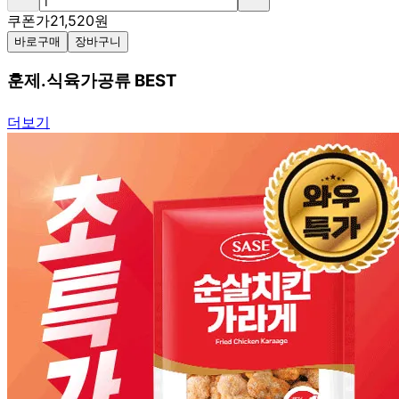
쿠폰가
21,520
원
바로구매
장바구니
훈제.식육가공류 BEST
더보기