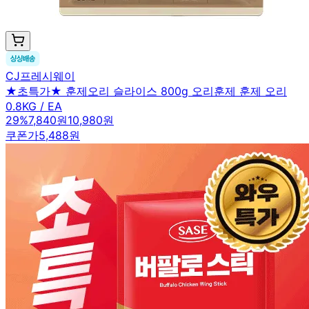
CJ프레시웨이
★초특가★ 훈제오리 슬라이스 800g 오리훈제 훈제 오리
0.8KG / EA
29
%
7,840원
10,980원
쿠폰가
5,488원