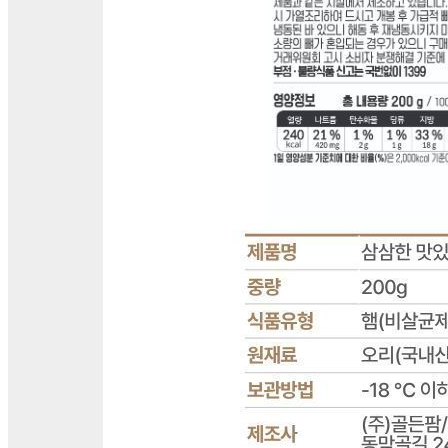
🥇
훈제.식육가공류 BEST
더보기
판매자 정보
판매자 상호
주식회사 아이에프웰
사업장 소재지
경기 하남시 미사강변한강로 135 (망월동, 미사강변 스카이
폴리스) 지식산업센터동 4층 나484호
연락처
031-529-4766
사업자
등록번호
717-86-00359
통신판매
신고번호
제2022-경기하남-0925호
상품 고시 정보
식품의 유형
행(비살균제품)
생산자