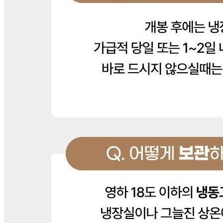
유, 소고기, 밀 함
영양성분
상품상세 참조
유전자변형식품에 해당하는 경우의 표시
해당사항 없음
수입식품 여부
수입식품안전관리특별법에 따른 수입신고를 필함
소비자 상담 관련 전화번호
0315294766
반품/교환 정보
판매자명
주식회사 아이에프웰
문의번호
031-529-4766
반품/교환
배송비
반품 배송비: 6,000원
교환 배송비: 9,000원
주의사항