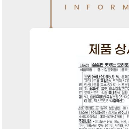
... 🛒 🛒 🛒