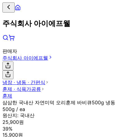
주식회사 아이에프웰
판매자
주식회사 아이에프웰
냉장 ∙ 냉동 ∙ 간편식
훈제 ∙ 식육가공류
훈제
삼삼한 국내산 자연미덕 오리훈제 바비큐500g 냉동
500g / ea
원산지:
국내산
25,900원
39%
15,900원