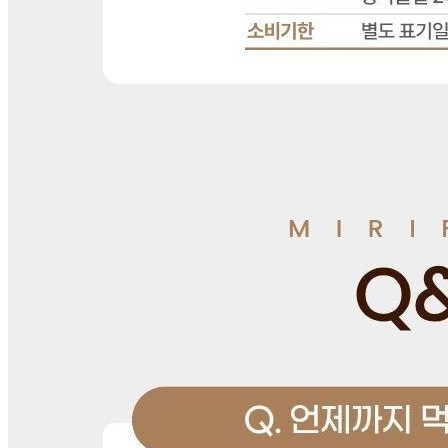
(주)골드팜
소재지
경기도 광주시 초월읍 동막골길 243-7
제조연월일
소비기한 제조일로부터 6개월 이내의 상품으로 보내드립니
다.
소비기한
상품상세 참조
포장단위별 용량(중량)
500g
포장단위별 수량
ea
원재료명 및 함량
오리(국내산) 95.9%, 훈제오리시즈닝[정제소금(국내산),카제
인나트퓸(독일산), 포리믹스지에이{폴리인산나트륨50%, 피
로인산나트륨(무수)50%}, 비프분말2호{비프분말 2호 베이스
((소고기:호주산), 물엿, 함수결정포도당, 비프와이), 함수결정
포도당, 말토덱스트린, 식염(국내산)}, 설타으, 함수결정포도
당(옥수수전분100%, 혼합유장분{유청분말95%(외국산: 미
국, 리투아니아, 라트비아등), 덱스트린 5%(중국산)} 대두, 우