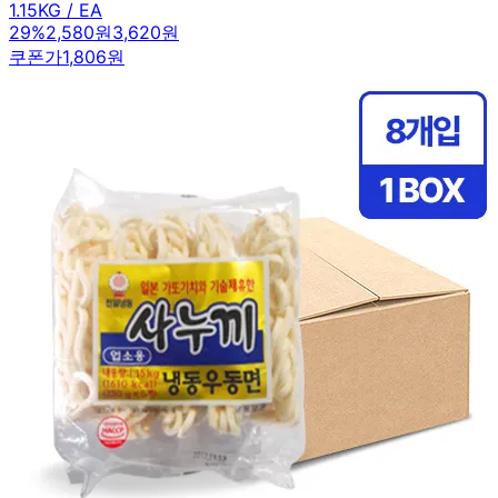
1.15KG / EA
29
%
2,580원
3,620원
쿠폰가
1,806원