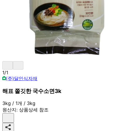
1
/
1
(주)달인식자재
해표 쫄깃한 국수소면3k
3kg / 1개 / 3kg
원산지:
상품상세 참조