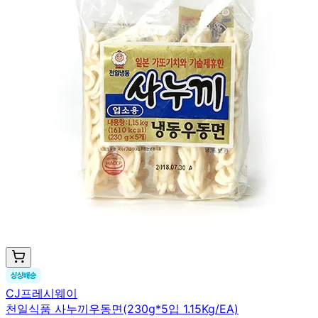
CJ프레시웨이
천일식품 사누끼우동면(230g*5입 1.15Kg/EA)