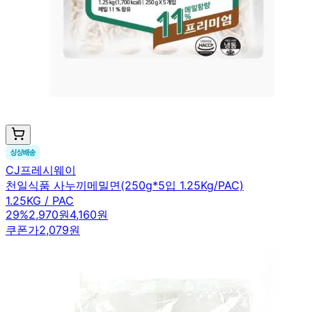
CJ프레시웨이
천일식품 사누끼메밀면(250g*5입 1.25Kg/PAC)
1.25KG / PAC
29
%
2,970원
4,160원
쿠폰가
2,079원