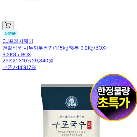
CJ프레시웨이
천일식품 사누끼우동면(1.15kg*8봉 9.2Kg/BOX)
9.2KG / BOX
29
%
21,310원
29,840원
쿠폰가
14,917원