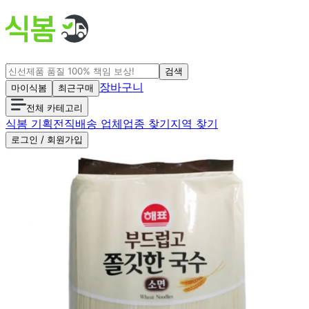
검색
장바구니
마이식봄
최근구매
전체 카테고리
식봄 기획전
직배송 업체
업종 찾기
지역 찾기
로그인 / 회원가입