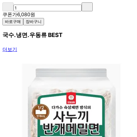
쿠폰가
6,080
원
바로구매
장바구니
국수.냉면.우동류 BEST
더보기