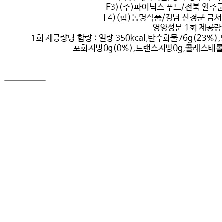
... 🛒 🛒 🛒
🥇
국수.냉면.우동류 BEST
더보기
판매자 정보
판매자 상호
(주)달인식자재
사업장 소재지
인천 부평구 영성동로 36-27 (삼산동) 달인식자재마트
연락처
032-715-7090
사업자
등록번호
122-86-30225
통신판매
신고번호