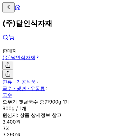
(주)달인식자재
판매자
(주)달인식자재
면류 ∙ 가공식품
국수 ∙ 냉면 ∙ 우동류
국수
오뚜기 옛날국수 중면900g 1개
900g / 1개
원산지:
상품 상세정보 참고
3,400원
3%
3,290원