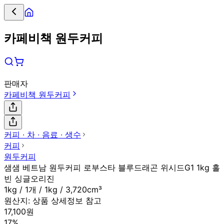
카페비책 원두커피
판매자
카페비책 원두커피
커피 ∙ 차 ∙ 음료 ∙ 생수
커피
원두커피
샘샘 베트남 원두커피 로부스타 블루드래곤 위시드G1 1kg 홀
빈 싱글오리진
1kg / 1개 / 1kg / 3,720cm³
원산지:
상품 상세정보 참고
17,100원
17%