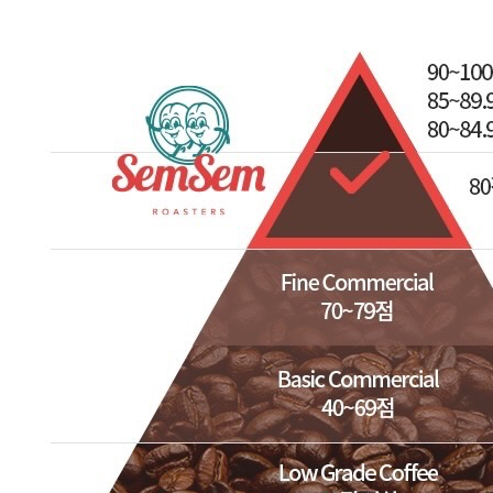
판매자명
카페비책 원두커피
문의번호
02-2068-4963
반품/교환
배송비
반품 배송비: 3,000원
교환 배송비: 3,000원
주의사항
전자상거래 등에서의 소비자보호법에 관한 법률에 의거하여
미성년자가 체결한 계약은 법정대리인이 동의하지 않은 경우
본인 또는 법정대리인이 취소할 수 있습니다. 식봄에 등록된
판매상품과 상품의 내용은 판매자가 등록한 것으로 (주)마켓
보로는 그 등록내용에 대하여 일체의 책임을 지지 않습니다.
상세 정보
구매 정보
상품 문의
상품 문의
문의글 작성