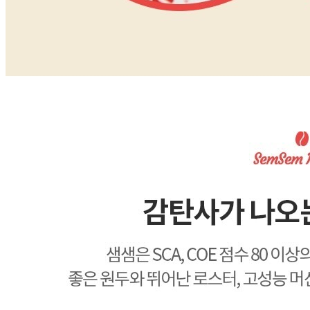
... 🛒 🛒 🛒
🥇
커피 BEST
더보기
판매자 정보
판매자 상호
카페비책 원두커피
사업장 소재지
서울 영등포구 선유로43길 32 (양평동4가) 1층 (양평동4가)
연락처
02-2068-4963
사업자
등록번호
424-86-00549
통신판매
신고번호
2020-서울구로-0452
상품 고시 정보
반품/교환 정보