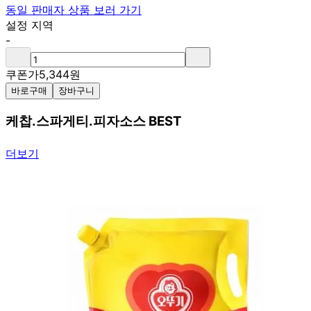
동일 판매자 상품 보러 가기
설정 지역
-
쿠폰가
5,344
원
바로구매
장바구니
케찹.스파게티.피자소스 BEST
더보기