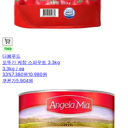
다봄푸드
오뚜기 케찹 스파우트 3.3kg
3.3kg / ea
33
%
7,380원
10,980원
쿠폰가
5,904원