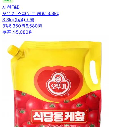
세현F&B
오뚜기 스파우트 케찹 3.3kg
3.3kg(b/4) / 팩
3
%
6,350원
6,580원
쿠폰가
5,080원