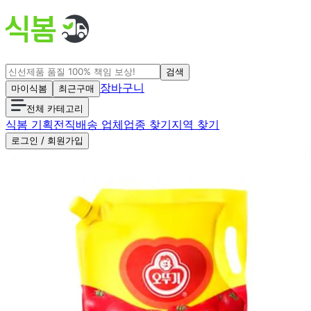
검색
장바구니
마이식봄
최근구매
전체 카테고리
식봄 기획전
직배송 업체
업종 찾기
지역 찾기
로그인 / 회원가입