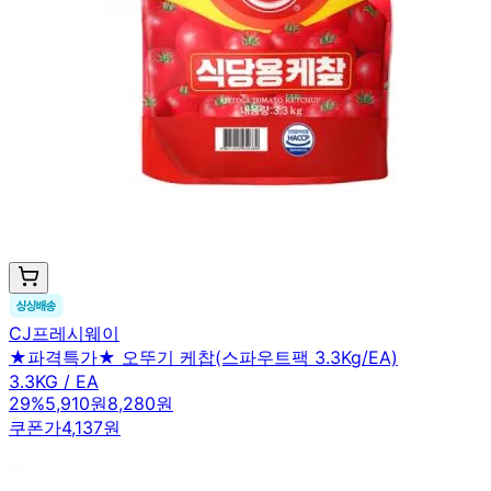
CJ프레시웨이
★파격특가★ 오뚜기 케찹(스파우트팩 3.3Kg/EA)
3.3KG / EA
29
%
5,910원
8,280원
쿠폰가
4,137원