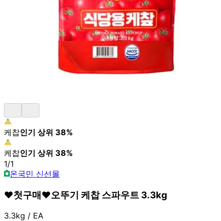
케찹
인기 상위
38
%
케찹
인기 상위
38
%
1
/
1
온국민 신선몰
♥첫구매♥오뚜기 케찹 스파우트 3.3kg
3.3kg / EA