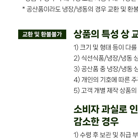
해당사항 없음
수입식품 여부
해당사항 없음
소비자 상담 관련 전화번호
상품상세 참조
반품/교환 정보
판매자명
온국민 신선몰
문의번호
010-7517-8249
반품/교환
배송비
반품 배송비: 반품 배송비 20,000원
교환 배송비: 교환 배송비 10,000원
주의사항
전자상거래 등에서의 소비자보호법에 관한 법률에 의거하여
미성년자가 체결한 계약은 법정대리인이 동의하지 않은 경우
본인 또는 법정대리인이 취소할 수 있습니다. 식봄에 등록된