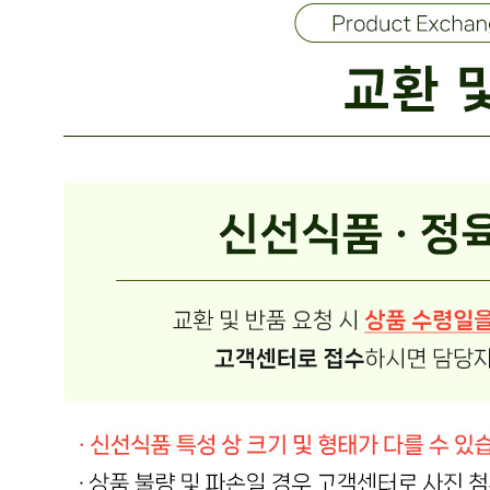
... 🛒 🛒 🛒
🥇
케찹.스파게티.피자소스 BEST
더보기
판매자 정보
판매자 상호
온국민 신선몰
사업장 소재지
경기 양주시 백석읍 부흥로 1008 (방성리) 주식회사 에스제
이
연락처
02-465-8249
사업자
등록번호
542-88-03552
통신판매
신고번호
제 2019-경기양주-0822 호
상품 고시 정보