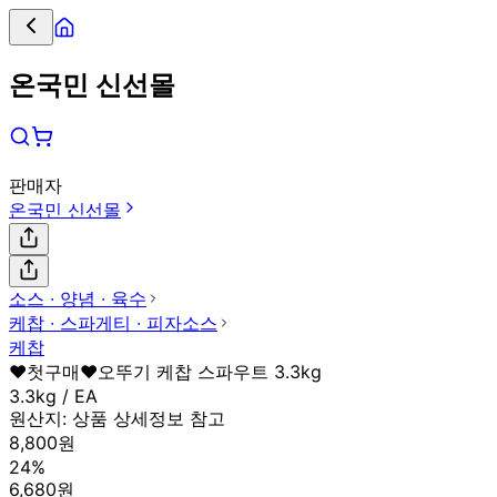
온국민 신선몰
판매자
온국민 신선몰
소스 ∙ 양념 ∙ 육수
케찹 ∙ 스파게티 ∙ 피자소스
케찹
♥첫구매♥오뚜기 케찹 스파우트 3.3kg
3.3kg / EA
원산지:
상품 상세정보 참고
8,800원
24%
6,680원