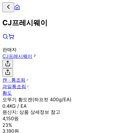
CJ프레시웨이
판매자
CJ프레시웨이
캔 ∙ 통조림
과일통조림
황도
오뚜기 황도캔(하프컷 400g/EA)
0.4KG / EA
원산지:
상품 상세정보 참고
4,150원
23%
3,190원