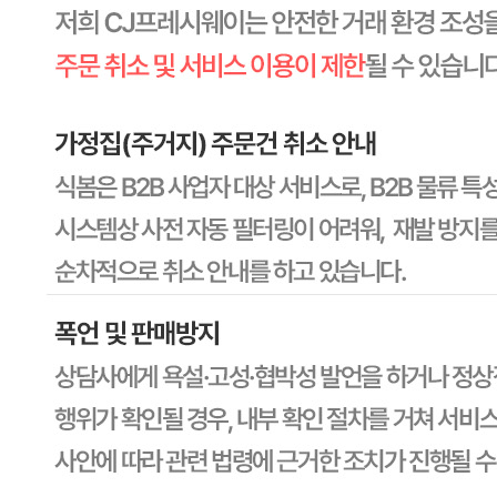
상세 상품정보 참고
유전자변형식품에 해당하는 경우의 표시
해당사항 없음
수입식품 여부
해당사항 없음
소비자 상담 관련 전화번호
상품상세 참조
반품/교환 정보
판매자명
CJ프레시웨이
문의번호
1588-6967
반품/교환
배송비
반품 배송비: 30,000원
교환 배송비: 30,000원
주의사항
전자상거래 등에서의 소비자보호법에 관한 법률에 의거하여