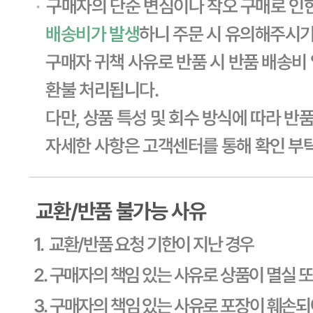
... 🛒 🛒 🛒
🥇
과일통조림 BEST
더보기
판매자 정보
판매자 상호
CJ프레시웨이
사업장 소재지
경기 용인시 기흥구 기곡로 32 (하갈동, 제일제당수원물류센
타) 씨제이프레시웨이
연락처
1588-6967
사업자
등록번호
603-81-11270
통신판매
신고번호