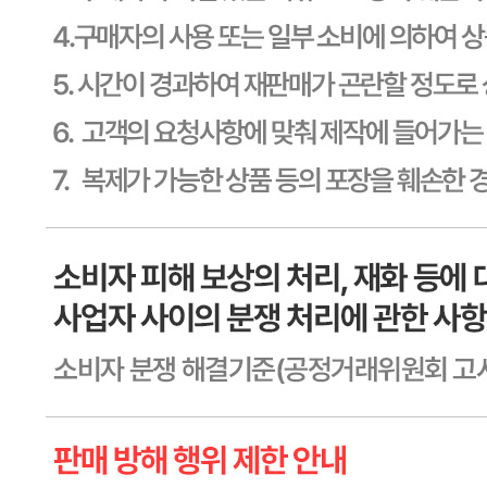
제2011-용인기흥-00129호
상품 고시 정보
식품의 유형
상품상세 참조
생산자
상품상세 참조
소재지
상품상세 참조
제조연월일
상품상세 참조
소비기한
상품상세 참조
포장단위별 용량(중량)
상품상세 참조
포장단위별 수량
상품상세 참조
원재료명 및 함량
상품상세 참조
영양성분