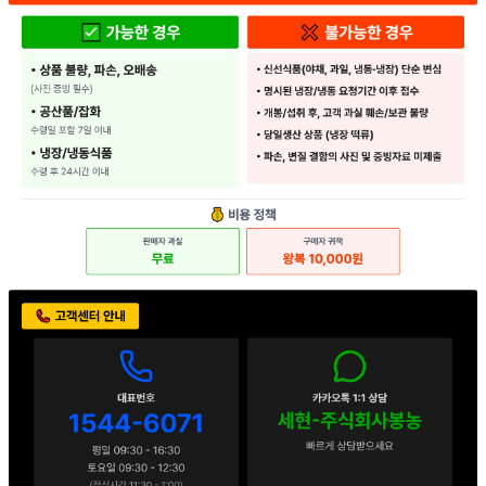
... 🛒 🛒 🛒
🥇
국내쌀.수입쌀 BEST
더보기