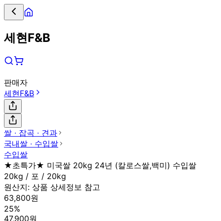
세현F&B
판매자
세현F&B
쌀 ∙ 잡곡 ∙ 견과
국내쌀 ∙ 수입쌀
수입쌀
★초특가★ 미국쌀 20kg 24년 (칼로스쌀,백미) 수입쌀
20kg / 포 / 20kg
원산지:
상품 상세정보 참고
63,800원
25%
47,900원