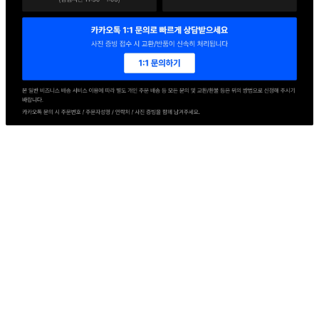
판매자 정보
판매자 상호
세현F&B
사업장 소재지
경기 의왕시 교동길 54 (이동) 1동
연락처
1544-6071
사업자
등록번호
114-86-78155
통신판매
신고번호
2016-경기의왕-0217호
상품 고시 정보
반품/교환 정보
판매자명
세현F&B