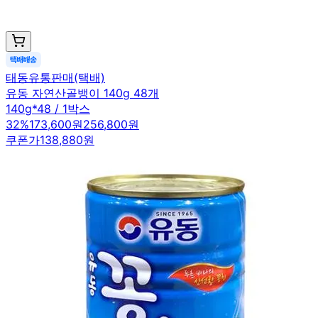
태동유통판매(택배)
유동 자연산골뱅이 140g 48개
140g*48 / 1박스
32
%
173,600원
256,800원
쿠폰가
138,880원