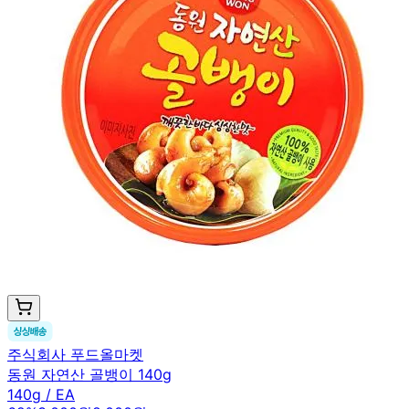
주식회사 푸드올마켓
동원 자연산 골뱅이 140g
140g / EA