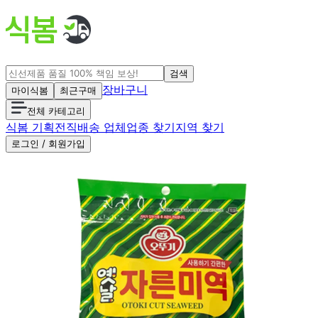
검색
장바구니
마이식봄
최근구매
전체 카테고리
식봄 기획전
직배송 업체
업종 찾기
지역 찾기
로그인 / 회원가입