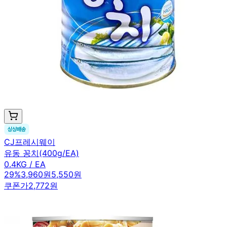
CJ프레시웨이
유동 꽁치(400g/EA)
0.4KG / EA
29
%
3,960원
5,550원
쿠폰가
2,772원