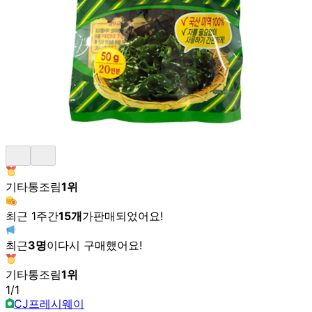
기타통조림
1
위
최근 1주간
15
개
가
판매되었어요!
최근
3
명
이
다시 구매했어요!
기타통조림
1
위
1
/
1
CJ프레시웨이