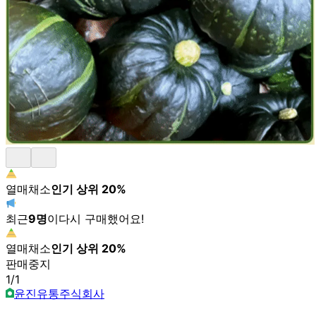
열매채소
인기 상위
20
%
최근
9
명
이
다시 구매했어요!
열매채소
인기 상위
20
%
판매중지
1
/
1
윤진유통주식회사