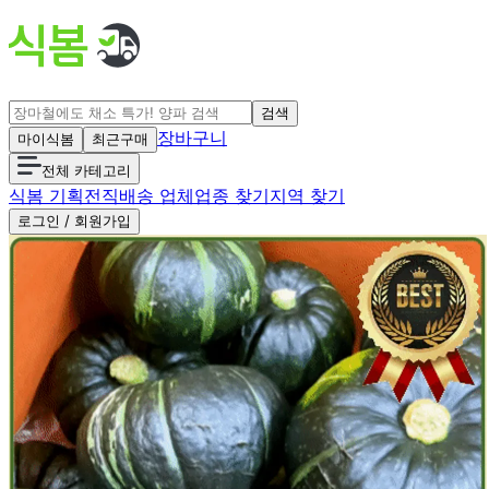
검색
장바구니
마이식봄
최근구매
전체 카테고리
식봄 기획전
직배송 업체
업종 찾기
지역 찾기
로그인 / 회원가입