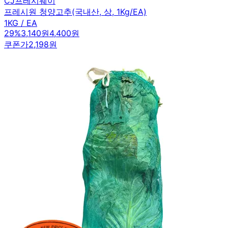
CJ프레시웨이
프레시원 청양고추(국내산, 상, 1Kg/EA)
1KG / EA
29
%
3,140원
4,400원
쿠폰가
2,198원