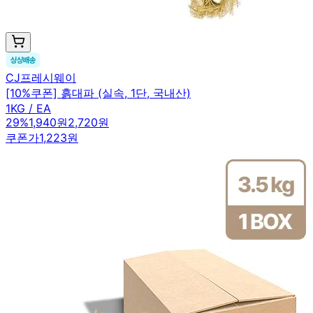
CJ프레시웨이
[10%쿠폰] 흙대파 (실속, 1단, 국내산)
1KG / EA
29
%
1,940원
2,720원
쿠폰가
1,223원