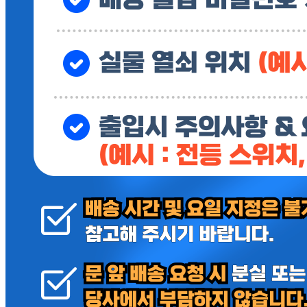
🥇
된장.쌈장.청국장.춘장 BEST
더보기
판매자 정보
판매자 상호
윤진유통주식회사
사업장 소재지
경기 구리시 건원대로99번길 36-15 (인창동) 지하1층(전체)
연락처
010-8776-5400
사업자
등록번호
688-88-03260
통신판매
신고번호
2026-경기구리-0245
상품 고시 정보
식품의 유형
상세페이지참고
생산자