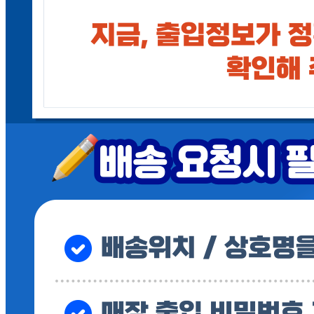
... 🛒 🛒 🛒