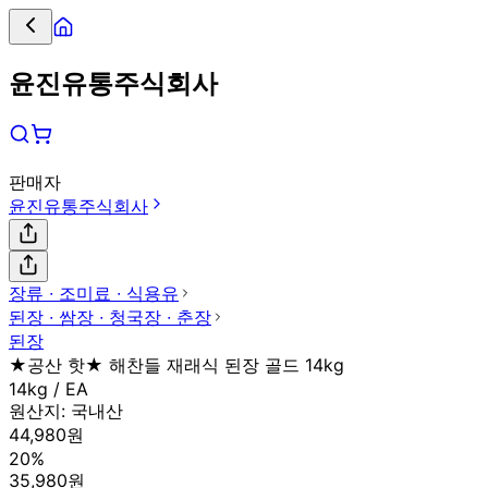
윤진유통주식회사
판매자
윤진유통주식회사
장류 ∙ 조미료 ∙ 식용유
된장 ∙ 쌈장 ∙ 청국장 ∙ 춘장
된장
★공산 핫★ 해찬들 재래식 된장 골드 14kg
14kg / EA
원산지:
국내산
44,980원
20%
35,980원