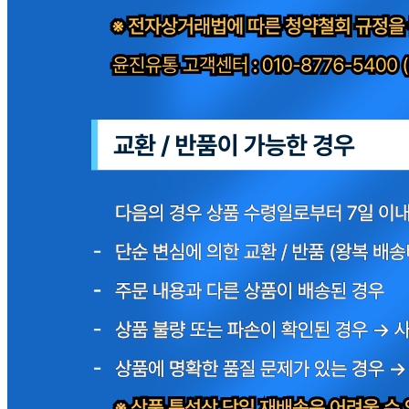
해당사항 없음
소비자 상담 관련 전화번호
010-8776-5400
반품/교환 정보
판매자명
윤진유통주식회사
문의번호
010-4742-3376
반품/교환
배송비
반품 배송비: 10,000원
교환 배송비: 10,000원
주의사항
전자상거래 등에서의 소비자보호법에 관한 법률에 의거하여
미성년자가 체결한 계약은 법정대리인이 동의하지 않은 경우
본인 또는 법정대리인이 취소할 수 있습니다. 식봄에 등록된
판매상품과 상품의 내용은 판매자가 등록한 것으로 (주)마켓
보로는 그 등록내용에 대하여 일체의 책임을 지지 않습니다.
상세 정보
구매 정보
상품 문의