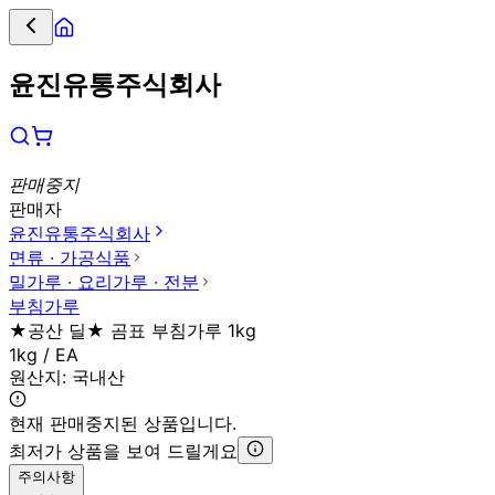
윤진유통주식회사
판매중지
판매자
윤진유통주식회사
면류 ∙ 가공식품
밀가루 ∙ 요리가루 ∙ 전분
부침가루
★공산 딜★ 곰표 부침가루 1kg
1kg / EA
원산지:
국내산
현재 판매중지된 상품입니다.
최저가 상품을 보여 드릴게요
주의사항