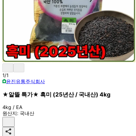
1
/
1
윤진유통주식회사
★알뜰 특가★ 흑미 (25년산 / 국내산) 4kg
4kg / EA
원산지:
국내산