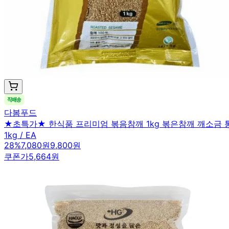
다봄푸드
★초특가★ 한식품 프리미엄 볶음참깨 1kg 볶은참깨 깨소금 
1kg / EA
28
%
7,080원
9,800원
쿠폰가
5,664원