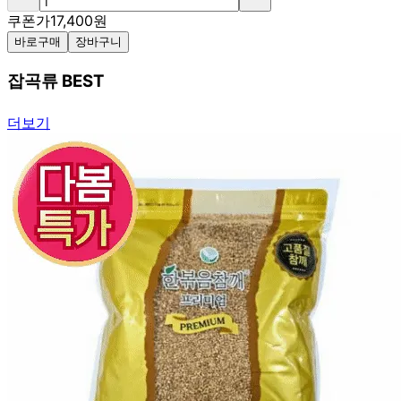
쿠폰가
17,400
원
바로구매
장바구니
잡곡류 BEST
더보기