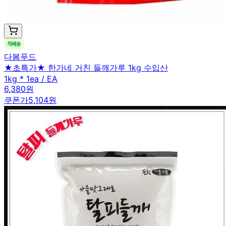
다봄푸드
★초특가★ 한가네 거친 들깨가루 1kg 수입산
1kg * 1ea / EA
6,380원
쿠폰가
5,104원