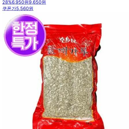
28
%
6,950원
9,650원
쿠폰가
5,560원