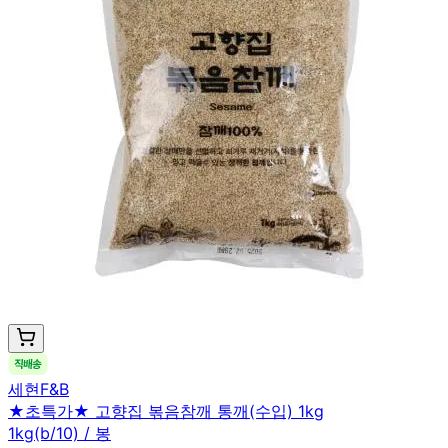
세현F&B
★초특가★ 고향집 볶음참깨 통깨(수입) 1kg
1kg(b/10) / 봉