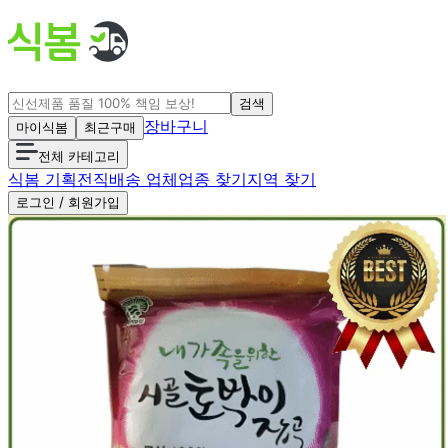
검색
장바구니
마이식봄
최근구매
전체 카테고리
식봄 기획전
직배송 업체
업종 찾기
지역 찾기
로그인 / 회원가입