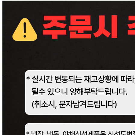
... 🛒 🛒 🛒
🥇
고춧가루.후추.와사비.겨자.향신료 BEST
더보기