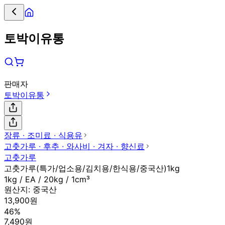
토박이유통
판매자
토박이유통
장류 ∙ 조미료 ∙ 식용유
고춧가루 ∙ 후추 ∙ 와사비 ∙ 겨자 ∙ 향신료
고춧가루
고춧가루(특가/업소용/김치용/한식용/중국산)1kg
1kg / EA / 20kg / 1cm³
원산지:
중국산
13,900원
46%
7,490원