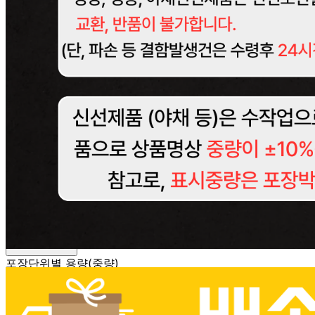
판매자 정보
판매자 상호
토박이유통
사업장 소재지
서울 강북구 덕릉로 160 (번동) 1층
연락처
010-7279-6514
사업자
등록번호
210-81-36588
통신판매
신고번호
제 2019-서울강북-0653 호
상품 고시 정보
포장단위별 용량(중량)
상품상세 참조
포장단위별 수량
상품상세 참조