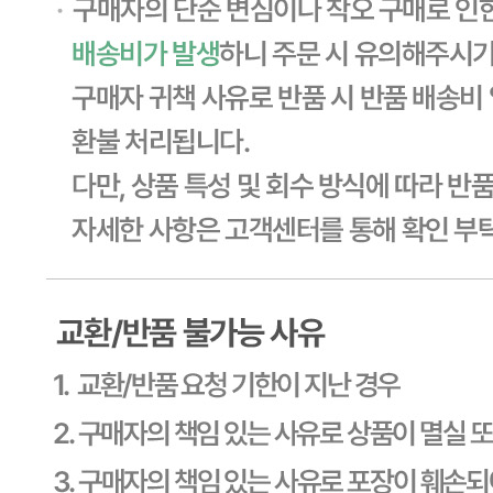
... 🛒 🛒 🛒
🥇
튀김류.냉동식품 BEST
더보기
판매자 정보
판매자 상호
CJ프레시웨이
사업장 소재지
경기 용인시 기흥구 기곡로 32 (하갈동, 제일제당수원물류센
타) 씨제이프레시웨이
연락처
1588-6967
사업자
등록번호
603-81-11270
통신판매
신고번호