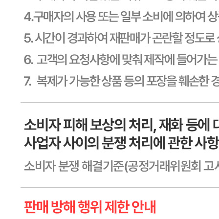
제2011-용인기흥-00129호
상품 고시 정보
식품의 유형
상품상세 참조
생산자
상품상세 참조
소재지
상품상세 참조
제조연월일
상품상세 참조
소비기한
상품상세 참조
포장단위별 용량(중량)
상품상세 참조
포장단위별 수량
상품상세 참조
원재료명 및 함량
상품상세 참조
영양성분