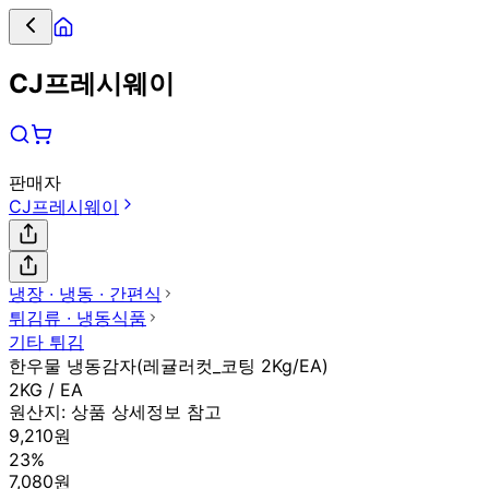
CJ프레시웨이
판매자
CJ프레시웨이
냉장 ∙ 냉동 ∙ 간편식
튀김류 ∙ 냉동식품
기타 튀김
한우물 냉동감자(레귤러컷_코팅 2Kg/EA)
2KG / EA
원산지:
상품 상세정보 참고
9,210원
23%
7,080원