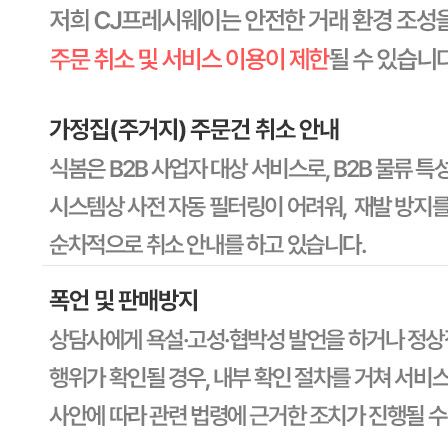
상세 상품정보 참고
유전자변형식품에 해당하는 경우의 표시
해당사항 없음
수입식품 여부
해당사항 없음
소비자 상담 관련 전화번호
상품상세 참조
반품/교환 정보
판매자명
CJ프레시웨이
문의번호
1588-6967
반품/교환
배송비
반품 배송비: 30,000원
교환 배송비: 30,000원
주의사항
전자상거래 등에서의 소비자보호법에 관한 법률에 의거하여