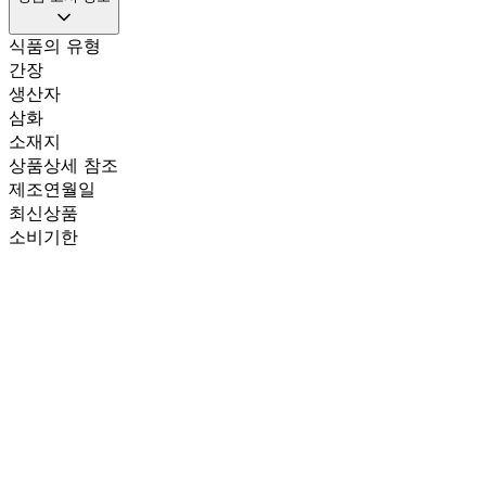
식품의 유형
간장
생산자
삼화
소재지
상품상세 참조
제조연월일
최신상품
소비기한
최신상품
포장단위별 용량(중량)
13L
포장단위별 수량
1개
원재료명 및 함량
상품상세 참조
영양성분
상품상세 참조
유전자변형식품에 해당하는 경우의 표시