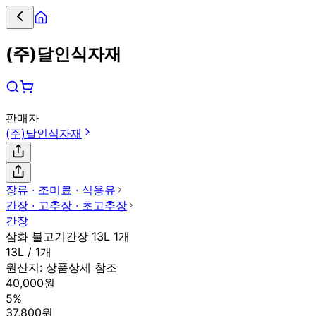
(주)달인식자재
판매자
(주)달인식자재
장류 ∙ 조미료 ∙ 식용유
간장 ∙ 고추장 ∙ 초고추장
간장
삼화 불고기간장 13L 1개
13L / 1개
원산지:
상품상세 참조
40,000원
5%
37,800원