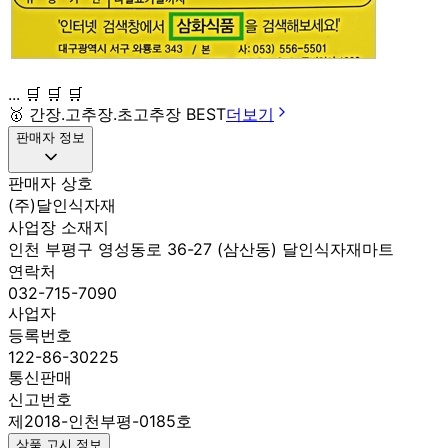
... 🛒 🛒 🛒
🥇
간장.고추장.초고추장 BEST
더보기
판매자 정보
판매자 상호
(주)달인식자재
사업장 소재지
인천 부평구 영성동로 36-27 (삼산동) 달인식자재마트
연락처
032-715-7090
사업자
등록번호
122-86-30225
통신판매
신고번호
제2018-인천부평-0185호
상품 고시 정보