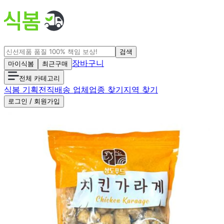
검색
장바구니
마이식봄
최근구매
전체 카테고리
식봄 기획전
직배송 업체
업종 찾기
지역 찾기
로그인 / 회원가입