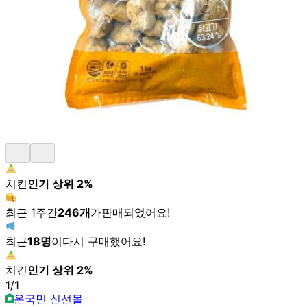
치킨
인기 상위
2
%
최근 1주간
246
개
가
판매되었어요!
최근
18
명
이
다시 구매했어요!
치킨
인기 상위
2
%
1
/
1
온국민 신선몰