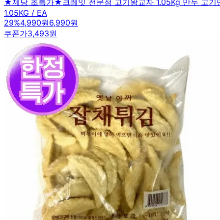
★제당 초특가★크레잇 전문점 고기왕교자 1.05Kg 만두 고기
1.05KG / EA
29
%
4,990원
6,990원
쿠폰가
3,493원