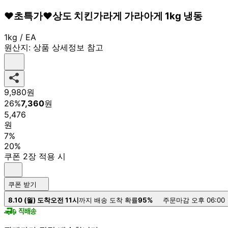
❤️초특가❤️상도 치킨가라게 가라아게 1kg 냉동
1kg / EA
원산지:
상품 상세정보 참고
9,980
원
26
%
7,360
원
5,476
원
7%
20%
쿠폰 2장 적용 시
쿠폰 받기
8.10 (월) 도착
오전 11시
까지 배송 도착 확률
95%
주문마감 오후 06:00