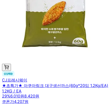
CJ프레시웨이
★초특가★ 아쿠아링크 대구생선까스(60g*20입 1.2Kg/EA)
1.2KG / EA
29
%
6,010원
8,420원
쿠폰가
4,207원