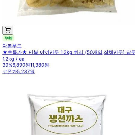
다봄푸드
★초특가★ 만복 야끼만두 1.2kg 튀김 (50개입,잡채만두) 담
1.2kg / ea
39
%
6,890원
11,380원
쿠폰가
5,237원