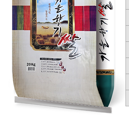
... 🛒 🛒 🛒
🥇
국내쌀.수입쌀 BEST
더보기
판매자 정보
판매자 상호
BEST RICE 31
사업장 소재지
서울 서초구 양재동 223 양곡도매시장 삼일상사
연락처
010-5042-9982
사업자
등록번호