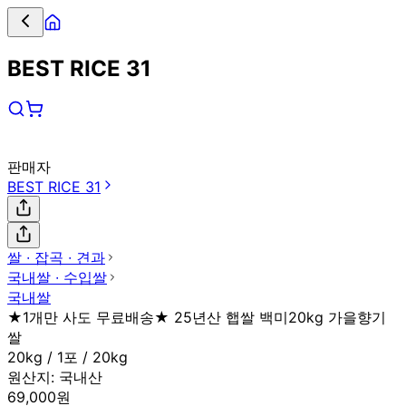
BEST RICE 31
판매자
BEST RICE 31
쌀 ∙ 잡곡 ∙ 견과
국내쌀 ∙ 수입쌀
국내쌀
★1개만 사도 무료배송★ 25년산 햅쌀 백미20kg 가을향기
쌀
20kg / 1포 / 20kg
원산지:
국내산
69,000원