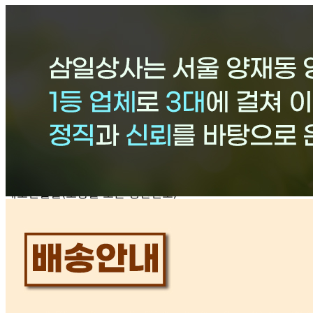
206-93-80114
통신판매
신고번호
2020-서울서초-4351
상품 고시 정보
포장단위별 용량(중량)
1포 / 20kg
포장단위별 수량
1포 / 20kg
포장단위별 크기
1포 / 20kg
제조연월일(포장일 또는 생산연도)
2025년
소비기한 또는 품질유지기한
상세페이지 참조
생산자
판매원 삼일상사
원산지
국내산