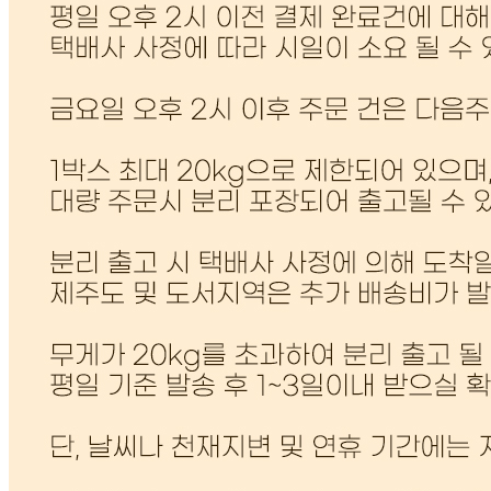
관련법상 표시사항
상세페이지 참조
상품구성
1포 / 20kg
보관방법 또는 취급방법
상품수령 후 밀폐용기에 담아 냉장보관
소비자 상담 관련 전화번호
010-3088-7382
반품/교환 정보
판매자명
BEST RICE 31
문의번호
02-3461-3134
반품/교환
배송비
반품 배송비: 6,000
교환 배송비: 12,000원
주의사항
전자상거래 등에서의 소비자보호법에 관한 법률에 의거하여