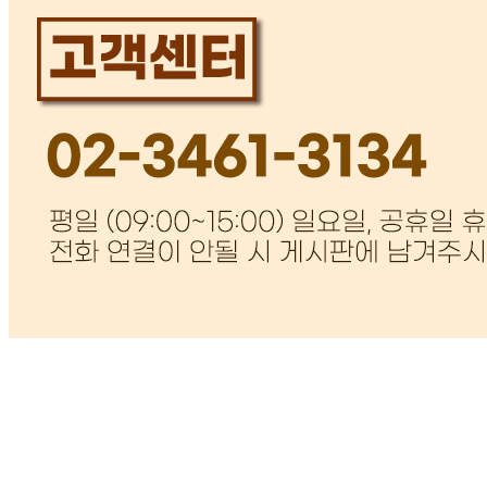
손*일
2026.06.23
비밀글 입니다
판매자
2026.06.23
비밀글 입니다.
답변완료
이런식으로 장사하지마쇼
이*민
2026.05.23
진짜 사진이라도 올려서 보여주고싶네여 문의글 남겻더니 답
도없다? 이게 쌀이 맞습니까? 쌀이 다깨져서왔고 이걸 쌀이
라고 팔고 있습니까? 안좋은 쌀이면 하급이라고 표기라도 해
놓던가 하…양심적으로 장사하쇼 싼게비지떡이라고 가격은
또 올려놧네
판매자
2026.05.26
안녕하세요. 저희는 보통등급의 쌀을 판매하고있습니다. 상
등급 특등급과 비교하면 싸래기 비율이 높을수있습니다. 대
부분의 고객분들은 만족을 했지만 고객님의 눈높이에 맞는
쌀을 준비하지 못한점 죄송합니다. 고객님의 눈높이에도 맞
출수있는 쌀을 준비할수있도록 최선을 다하겠습니다. 또한
답변을 회피한게 아니고 휴일인 관계로 저희 답변이 늦어진
겁니다. 이점 양해 부탁드립니다. 감사합니다.