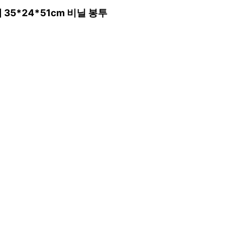
5*24*51cm 비닐 봉투