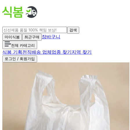
검색
장바구니
마이식봄
최근구매
전체 카테고리
식봄 기획전
직배송 업체
업종 찾기
지역 찾기
로그인 / 회원가입