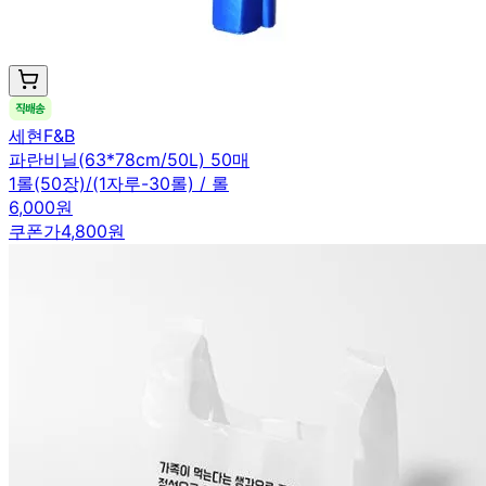
세현F&B
파란비닐(63*78cm/50L) 50매
1롤(50장)/(1자루-30롤) / 롤
6,000원
쿠폰가
4,800원