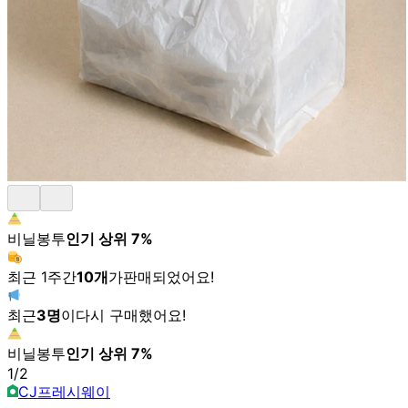
비닐봉투
인기 상위
7
%
최근 1주간
10
개
가
판매되었어요!
최근
3
명
이
다시 구매했어요!
비닐봉투
인기 상위
7
%
1
/
2
CJ프레시웨이