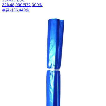
32
%
48,990원
72,000원
쿠폰가
36,449원