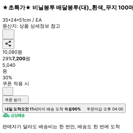
★초특가★ 비닐봉투 배달봉투(대)_흰색_무지 100매 3
35*24*51cm / EA
원산지:
상품 상세정보 참고
10,080
원
29
%
7,200
원
5,040
원
30%
쿠폰 적용 시
쿠폰 받기
내일 도착
오전 11시
까지 배송 도착 확률
90%
주문마감 오후 04:00
판매자가 달라도 배송비는 한 번만, 배송도 한 번에 도착