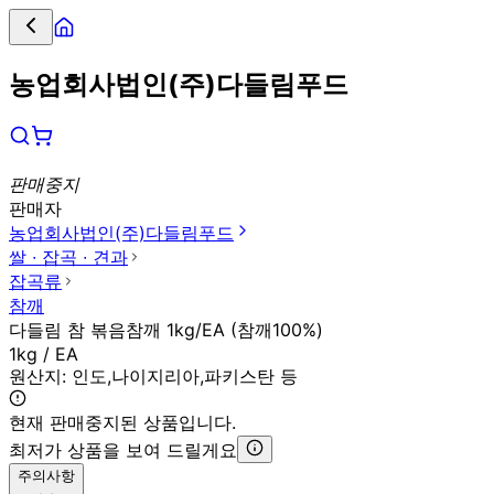
농업회사법인(주)다들림푸드
판매중지
판매자
농업회사법인(주)다들림푸드
쌀 ∙ 잡곡 ∙ 견과
잡곡류
참깨
다들림 참 볶음참깨 1kg/EA (참깨100%)
1kg / EA
원산지:
인도,나이지리아,파키스탄 등
현재 판매중지된 상품입니다.
최저가 상품을 보여 드릴게요
주의사항