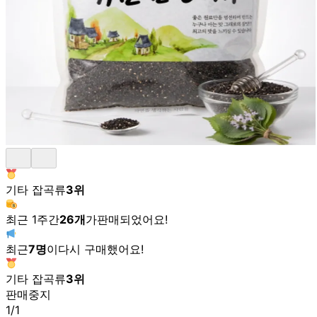
기타 잡곡류
3
위
최근 1주간
26
개
가
판매되었어요!
최근
7
명
이
다시 구매했어요!
기타 잡곡류
3
위
판매중지
1
/
1