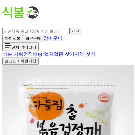
검색
장바구니
마이식봄
최근구매
전체 카테고리
식봄 기획전
직배송 업체
업종 찾기
지역 찾기
로그인 / 회원가입