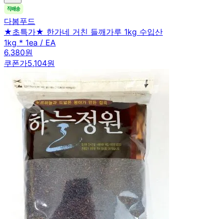
다봄푸드
★초특가★ 한가네 거친 들깨가루 1kg 수입산
1kg * 1ea / EA
6,380원
쿠폰가
5,104원