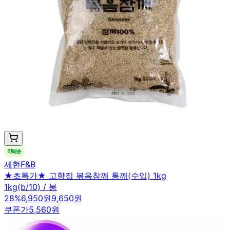
세현F&B
★초특가★ 고향집 볶음참깨 통깨(수입) 1kg
1kg(b/10) / 봉
28
%
6,950원
9,650원
쿠폰가
5,560원