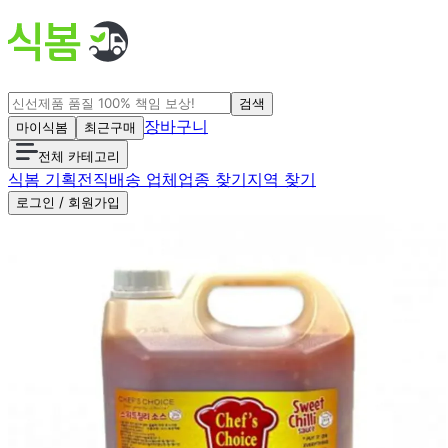
검색
장바구니
마이식봄
최근구매
전체 카테고리
식봄 기획전
직배송 업체
업종 찾기
지역 찾기
로그인 / 회원가입