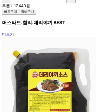
쿠폰가
17,440
원
바로구매
장바구니
머스타드.칠리.데리야끼 BEST
더보기