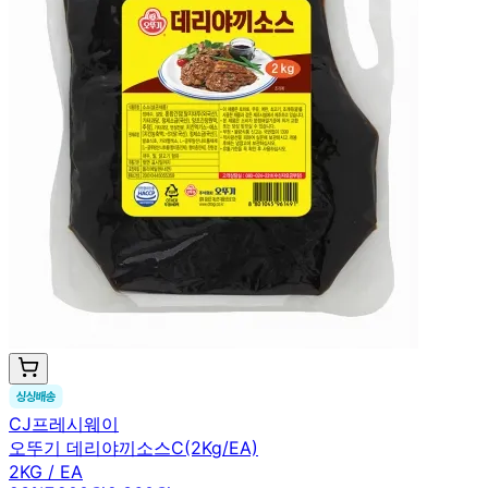
CJ프레시웨이
오뚜기 데리야끼소스C(2Kg/EA)
2KG / EA