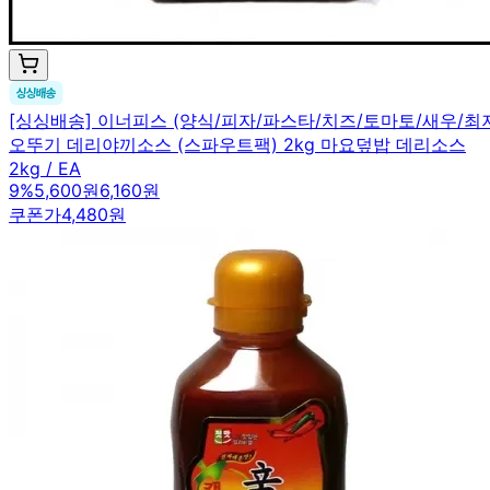
[싱싱배송] 이너피스 (양식/피자/파스타/치즈/토마토/새우/
오뚜기 데리야끼소스 (스파우트팩) 2kg 마요덮밥 데리소스
2kg / EA
9
%
5,600원
6,160원
쿠폰가
4,480원