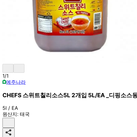
1
/
1
예주나라
CHEFS 스위트칠리소스5L 2개입 5L/EA _디핑
5l / EA
원산지:
태국