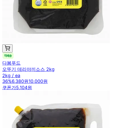
다봄푸드
오뚜기 데리야끼소스 2kg
2kg / ea
36
%
6,380원
10,000원
쿠폰가
5,104원