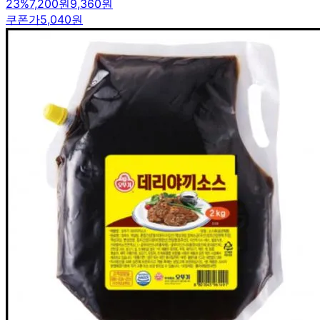
23
%
7,200원
9,360원
쿠폰가
5,040원