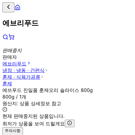
에브리푸드
판매중지
판매자
에브리푸드
냉장 ∙ 냉동 ∙ 간편식
훈제 ∙ 식육가공류
훈제
에쓰푸드 진일품 훈제오리 슬라이스 800g
800g / 1개
원산지:
상품 상세정보 참고
현재 판매중지된 상품입니다.
최저가 상품을 보여 드릴게요
주의사항