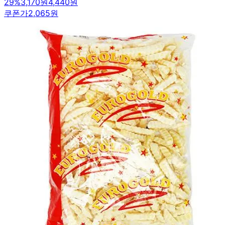
29
%
3,170원
4,440원
쿠폰가
2,065원