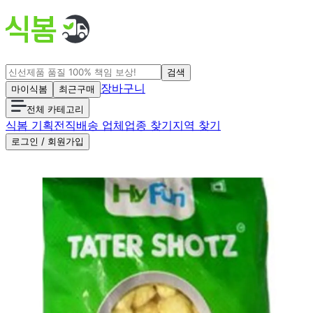
검색
장바구니
마이식봄
최근구매
전체 카테고리
식봄 기획전
직배송 업체
업종 찾기
지역 찾기
로그인 / 회원가입