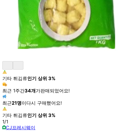
기타 튀김류
인기 상위
3
%
최근 1주간
34
개
가
판매되었어요!
최근
21
명
이
다시 구매했어요!
기타 튀김류
인기 상위
3
%
1
/
1
CJ프레시웨이