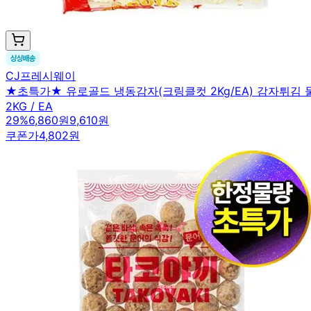
CJ프레시웨이
★초특가★ 유로골드 냉동감자(크링클컷 2Kg/EA) 감자튀김
2KG / EA
29
%
6,860원
9,610원
쿠폰가
4,802원