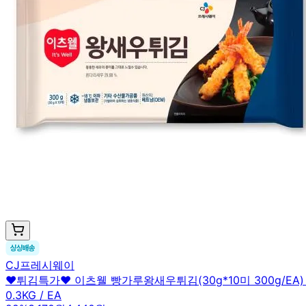
CJ프레시웨이
♥튀김특가♥ 이츠웰 빵가루왕새우튀김(30g*10미 300g/EA
0.3KG / EA