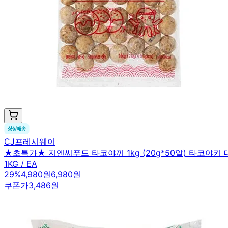
CJ프레시웨이
★초특가★ 지엔씨푸드 타코야끼 1kg (20g*50알) 타코야키
1KG / EA
29
%
4,980원
6,980원
쿠폰가
3,486원