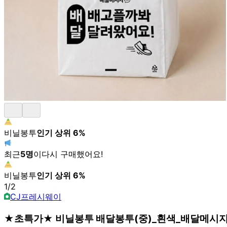
비닐봉투
인기 상위
6
%
최근
5
명
이
다시 구매했어요!
비닐봉투
인기 상위
6
%
1
/
2
CJ프레시웨이
★초특가★ 비닐봉투 배달봉투(중)_흰색_배달메시지 10