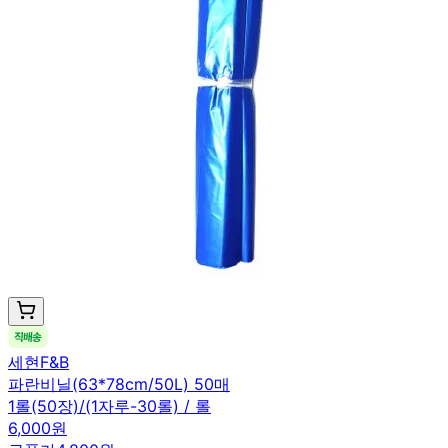
세현F&B
파란비닐(63*78cm/50L) 50매
1롤(50장)/(1자루-30롤) / 롤
6,000원