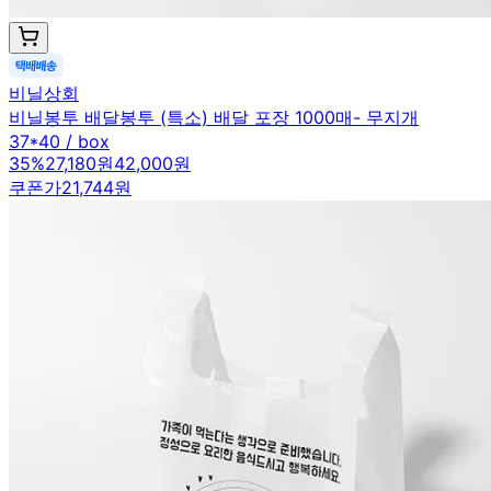
비닐상회
비닐봉투 배달봉투 (특소) 배달 포장 1000매- 무지개
37*40 / box
35
%
27,180원
42,000원
쿠폰가
21,744원