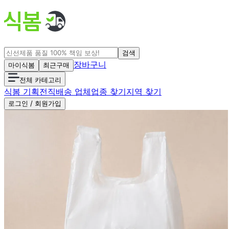
검색
장바구니
마이식봄
최근구매
전체 카테고리
식봄 기획전
직배송 업체
업종 찾기
지역 찾기
로그인 / 회원가입