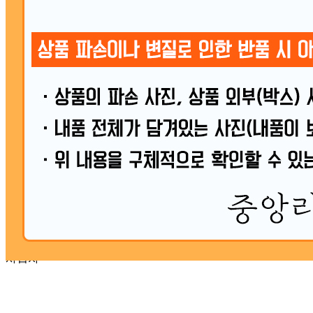
... 🛒 🛒 🛒
🥇
돈육통조림.스팸 BEST
더보기
판매자 정보
판매자 상호
중앙리테일
사업장 소재지
부산 서구 남부민로 47 (남부민동) 중앙리테일
연락처
010-6445-4995
사업자
등록번호
678-29-01517
통신판매