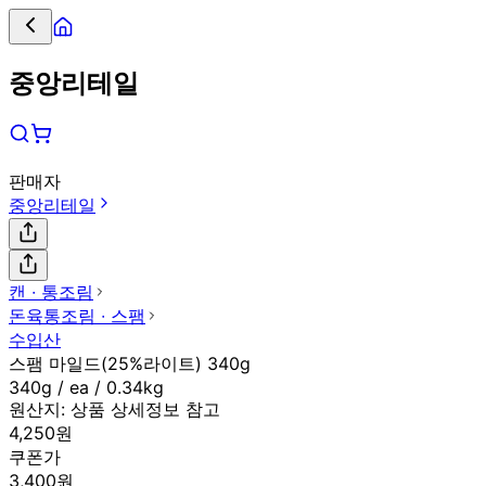
중앙리테일
판매자
중앙리테일
캔 ∙ 통조림
돈육통조림 ∙ 스팸
수입산
스팸 마일드(25%라이트) 340g
340g / ea / 0.34kg
원산지:
상품 상세정보 참고
4,250원
쿠폰가
3,400원