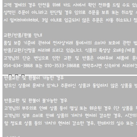
... 🛒 🛒 🛒
🥇
커피 BEST
더보기
판매자 정보
판매자 상호
온누리푸드주식회사
사업장 소재지
경북 영주시 원당로315번길 5 (상망동, 온누리푸드) 온누리
푸드