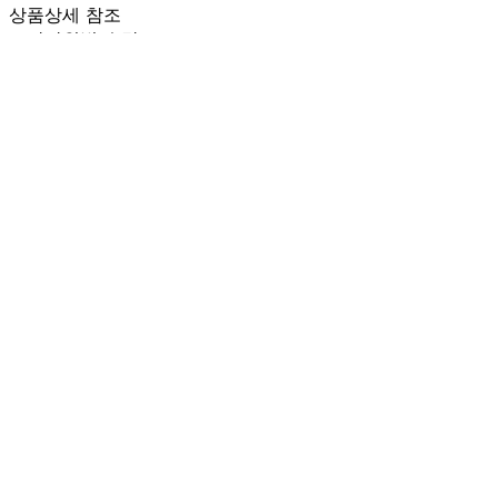
상품상세 참조
포장단위별 수량
상품상세 참조
원재료명 및 함량
상품상세 참조
영양성분
상품상세 참조
유전자변형식품에 해당하는 경우의 표시
해당사항 없음
수입식품 여부
해당사항 없음
소비자 상담 관련 전화번호
상품상세 참조
반품/교환 정보
판매자명
온누리푸드주식회사
문의번호
010-3533-3868
반품/교환