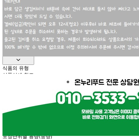
연락처
010-3533-3868
사업자
등록번호
512-81-21619
통신판매
신고번호
2020-경북영주-0214호
상품 고시 정보
식품의 유형
상품상세 참조
생산자
상품상세 참조
소재지
상품상세 참조
제조연월일
상품상세 참조
소비기한
상품상세 참조
포장단위별 용량(중량)