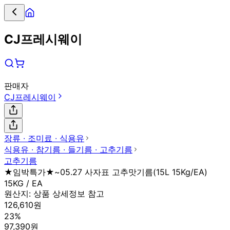
CJ프레시웨이
판매자
CJ프레시웨이
장류 ∙ 조미료 ∙ 식용유
식용유 ∙ 참기름 ∙ 들기름 ∙ 고추기름
고추기름
★임박특가★~05.27 사자표 고추맛기름(15L 15Kg/EA)
15KG / EA
원산지:
상품 상세정보 참고
126,610원
23%
97,390원