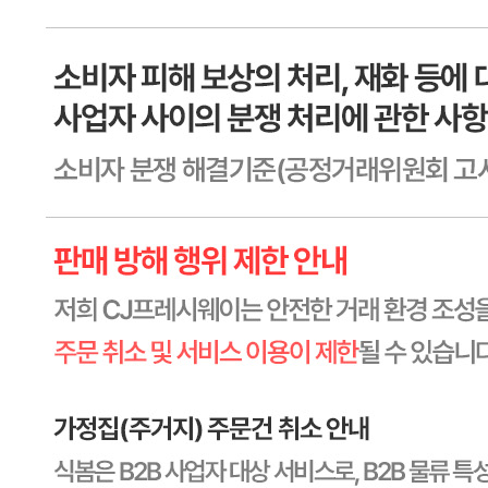
수입식품 여부
해당사항 없음
소비자 상담 관련 전화번호
상품상세 참조
반품/교환 정보
판매자명
CJ프레시웨이
문의번호
1588-6967
반품/교환
배송비
반품 배송비: 30,000원
교환 배송비: 30,000원
주의사항
전자상거래 등에서의 소비자보호법에 관한 법률에 의거하여
미성년자가 체결한 계약은 법정대리인이 동의하지 않은 경우
본인 또는 법정대리인이 취소할 수 있습니다. 식봄에 등록된
판매상품과 상품의 내용은 판매자가 등록한 것으로 (주)마켓