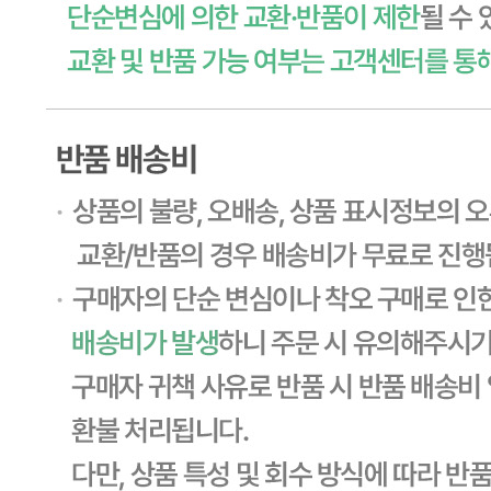
... 🛒 🛒 🛒
🥇
햄.소시지.어묵.맛살 BEST
더보기
판매자 정보
판매자 상호
CJ프레시웨이
사업장 소재지
경기 용인시 기흥구 기곡로 32 (하갈동, 제일제당수원물류센
타) 씨제이프레시웨이
연락처
1588-6967
사업자
등록번호
603-81-11270
통신판매
신고번호
제2011-용인기흥-00129호
상품 고시 정보