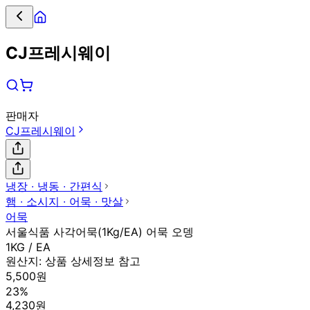
CJ프레시웨이
판매자
CJ프레시웨이
냉장 ∙ 냉동 ∙ 간편식
햄 ∙ 소시지 ∙ 어묵 ∙ 맛살
어묵
서울식품 사각어묵(1Kg/EA) 어묵 오뎅
1KG / EA
원산지:
상품 상세정보 참고
5,500원
23%
4,230원