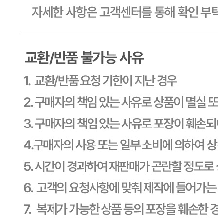
식품의 유형
상품상세 참조
생산자
상품상세 참조
소재지
상품상세 참조
제조연월일
상품상세 참조
소비기한
상품상세 참조
포장단위별 용량(중량)
상품상세 참조
포장단위별 수량
상품상세 참조
원재료명 및 함량
상품상세 참조
영양성분
상세 상품정보 참고
유전자변형식품에 해당하는 경우의 표시
해당사항 없음