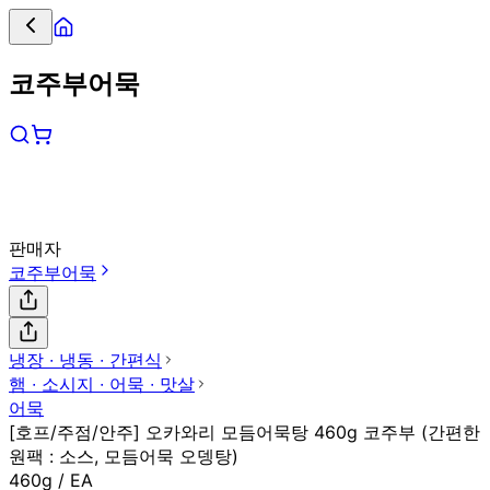
코주부어묵
판매자
코주부어묵
냉장 ∙ 냉동 ∙ 간편식
햄 ∙ 소시지 ∙ 어묵 ∙ 맛살
어묵
[호프/주점/안주] 오카와리 모듬어묵탕 460g 코주부 (간편한
원팩 : 소스, 모듬어묵 오뎅탕)
460g / EA