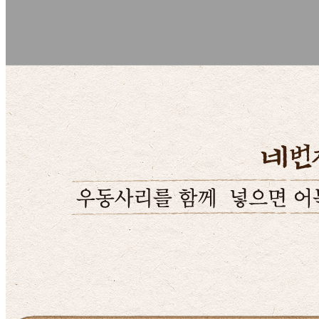
... 🛒 🛒 🛒
🥇
햄.소시지.어묵.맛살 BEST
더보기
판매자 정보
판매자 상호
코주부어묵
사업장 소재지
경기 이천시 신둔면 경충대로3233번길 145 (수광리) d동 2
층
연락처
031-376-6464
사업자
등록번호
851-87-00961
통신판매
신고번호
2023-경기이천-0141