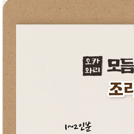
상품 고시 정보
식품의 유형
어묵(유탕처리/구움처리/비살균제품/가열하여 섭취하는 냉
동식품)
생산자
코주부씨앤에프
소재지
경기도 이천시 신둔면 경충대로3233번길 145
제조연월일
주문일로부터 90일 이내
소비기한
제조일로부터 12개월 이내
포장단위별 용량(중량)
460g
포장단위별 수량
1
원재료명 및 함량
오까와리 모듬어묵 91.3% 냉동연육59.35%[외국산(베트남,
중국,미국등)/어육살,설탕,D-소비톨(감미료),산도조절제],감
자전분(폴란드산99%,국내산1%),밀가루(밀:미국,호주산),양