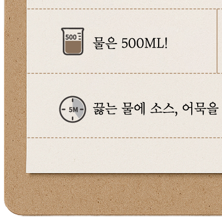
반품/교환
배송비
반품 배송비: 10,000원
교환 배송비: 10,000원
주의사항
전자상거래 등에서의 소비자보호법에 관한 법률에 의거하여
미성년자가 체결한 계약은 법정대리인이 동의하지 않은 경우
본인 또는 법정대리인이 취소할 수 있습니다. 식봄에 등록된
판매상품과 상품의 내용은 판매자가 등록한 것으로 (주)마켓
보로는 그 등록내용에 대하여 일체의 책임을 지지 않습니다.
상세 정보
구매 정보
상품 문의
상품 문의
문의글 작성
내 문의만 보기
비밀글 제외