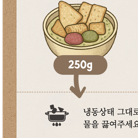
파(국내산),재제소금,대파,청양고추,당근,L-글루탐산나트륨
(향미증진제),냉동대파(중국산),깻잎,설탕,대두유,복합조미분
말,명신씨엠이,생미분(쌀:국내산),D-자일로오스(감미료),글리
신,혼합제제(그린팜OS),혼합제제(핑크칼라GT),멸치엑기스,
어육추출액,효소처리스테비아(감미료)
영양성분
상품 상세설명 참조
유전자변형식품에 해당하는 경우의 표시
해당사항 없음
수입식품 여부
해당사항 없음
소비자 상담 관련 전화번호
031-376-6464
반품/교환 정보
반품/교환
문의
식봄 고객센터
문의번호
031-698-3454