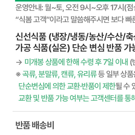
판매자 정보
판매자 상호
CJ프레시웨이
사업장 소재지
경기 용인시 기흥구 기곡로 32 (하갈동, 제일제당수원물류센
타) 씨제이프레시웨이
연락처
1588-6967
사업자
등록번호
603-81-11270
통신판매
신고번호
제2011-용인기흥-00129호
상품 고시 정보
식품의 유형
상품상세 참조
생산자
상품상세 참조