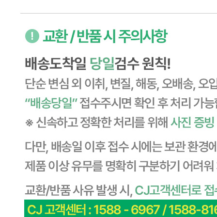
... 🛒 🛒 🛒
🥇
절임류 BEST
더보기