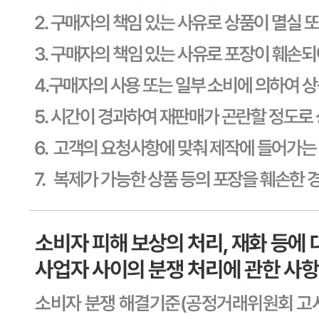
반품/교환 정보
판매자명
CJ프레시웨이
문의번호
1588-6967
반품/교환
배송비
반품 배송비: 30,000원
교환 배송비: 30,000원
주의사항
전자상거래 등에서의 소비자보호법에 관한 법률에 의거하여
미성년자가 체결한 계약은 법정대리인이 동의하지 않은 경우
본인 또는 법정대리인이 취소할 수 있습니다. 식봄에 등록된
판매상품과 상품의 내용은 판매자가 등록한 것으로 (주)마켓
보로는 그 등록내용에 대하여 일체의 책임을 지지 않습니다.
상세 정보
구매 정보
상품 문의
상품 문의
문의글 작성