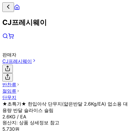
CJ프레시웨이
판매자
CJ프레시웨이
반찬류
절임류
단무지
★초특가★ 한입아삭 단무지(얇은반달 2.6Kg/EA) 업소용 대
용량 반달 슬라이스 슬림
2.6KG / EA
원산지:
상품 상세정보 참고
5,730원