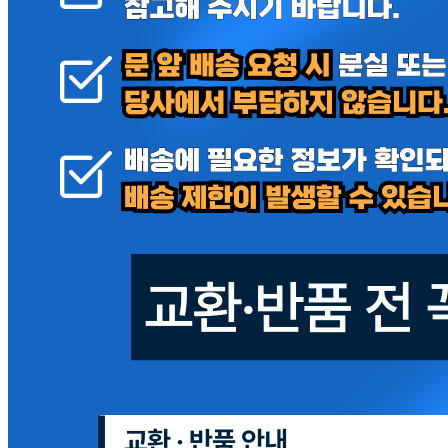
... 🛒 🛒 🛒
🥇
참치.닭가슴살 BEST
더보기
판매자 정보
판매자 상호
윤진유통주식회사
사업장 소재지
경기 구리시 건원대로99번길 36-15 (인창동) 지하1층(전체)
연락처
010-8776-5400
사업자
등록번호
688-88-03260
통신판매
신고번호
2026-경기구리-0245
상품 고시 정보