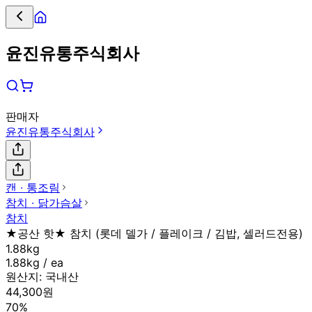
윤진유통주식회사
판매자
윤진유통주식회사
캔 ∙ 통조림
참치 ∙ 닭가슴살
참치
★공산 핫★ 참치 (롯데 델가 / 플레이크 / 김밥, 셀러드전용)
1.88kg
1.88kg / ea
원산지:
국내산
44,300원
70%