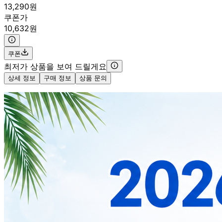
13,290원
쿠폰가
10,632원
쿠폰
최저가 상품을 보여 드릴게요
상세 정보
구매 정보
상품 문의