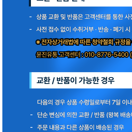
식품의 유형
상세페이지참고
생산자
상세페이지참고
소재지
상세페이지참고
제조연월일
상세페이지참고
소비기한
본 제품은 제품입고일별 유통기한 또는 품질유지기한이 상이
하므로, 필요시 고객센터로 문의하여 주십시오. 제조일로부
터 540일 까지
포장단위별 용량(중량)
상세페이지참고
포장단위별 수량
상세페이지참고
원재료명 및 함량
상세페이지참고
영양성분
상세페이지참고