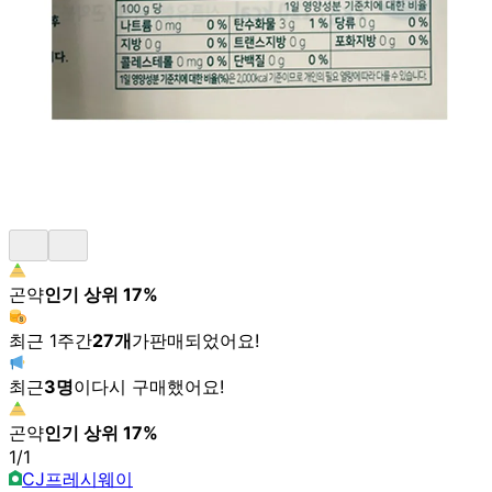
곤약
인기 상위
17
%
최근 1주간
27
개
가
판매되었어요!
최근
3
명
이
다시 구매했어요!
곤약
인기 상위
17
%
1
/
1
CJ프레시웨이