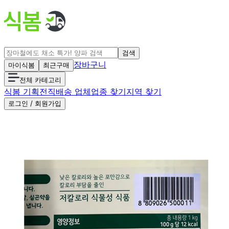
검색
장바구니
마이식봄
최근구매
전체 카테고리
식봄 기획전
직배송 업체
업종 찾기
지역 찾기
로그인 / 회원가입