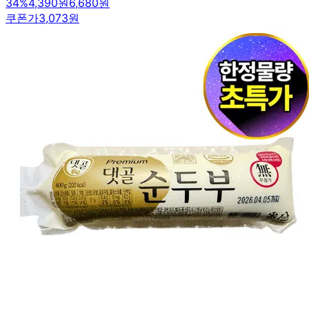
34
%
4,390원
6,680원
쿠폰가
3,073원