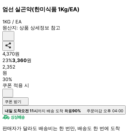
엄선 실곤약(한미식품 1Kg/EA)
1KG / EA
원산지:
상품 상세정보 참고
4,370
원
23
%
3,360
원
2,352
원
30%
쿠폰 적용 시
쿠폰 받기
내일 도착
오전 11시
까지 배송 도착 확률
90%
주문마감 오후 04:00
판매자가 달라도 배송비는 한 번만, 배송도 한 번에 도착