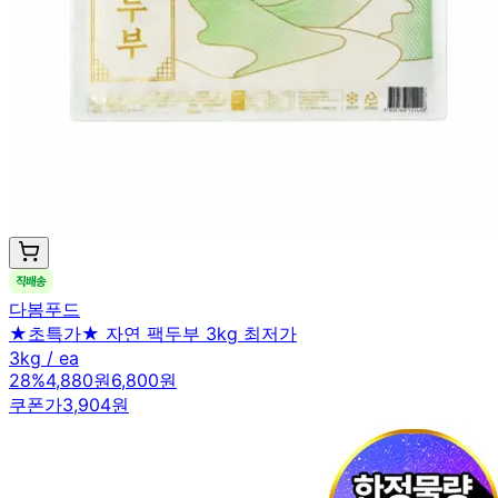
다봄푸드
★초특가★ 자연 팩두부 3kg 최저가
3kg / ea
28
%
4,880원
6,800원
쿠폰가
3,904원