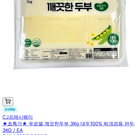
CJ프레시웨이
★초특가★ 푸르델 깨끗한두부 3Kg 대두100% 찌개겸용 판두부
3KG / EA