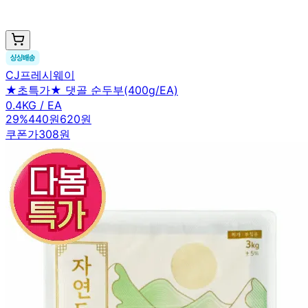
CJ프레시웨이
★초특가★ 댓골 순두부(400g/EA)
0.4KG / EA
29
%
440원
620원
쿠폰가
308원