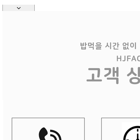
반품/교환 정보
반품/교환
문의
식봄 고객센터
문의번호
031-698-3454
반품/교환
배송비
반품 배송비: 10,000원
교환 배송비: 10,000원
주의사항
전자상거래 등에서의 소비자보호법에 관한 법률에 의거하여
미성년자가 체결한 계약은 법정대리인이 동의하지 않은 경우
본인 또는 법정대리인이 취소할 수 있습니다. 식봄에 등록된
판매상품과 상품의 내용은 판매자가 등록한 것으로 (주)마켓
보로는 그 등록내용에 대하여 일체의 책임을 지지 않습니다.
상세 정보
구매 정보
상품 문의
상품 문의
문의글 작성