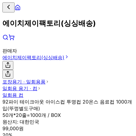
에이치제이팩토리(싱싱배송)
판매자
에이치제이팩토리(싱싱배송)
포장용기 ∙ 일회용품
일회용 용기 ∙ 컵
일회용 컵
92파이 테이크아웃 아이스컵 투명컵 20온스 음료컵 1000개
입(뚜껑별도구매)
50개*20줄=1000개 / BOX
원산지:
대한민국
99,000원
20%