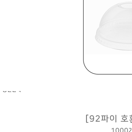
... 🛒 🛒 🛒
🥇
일회용 용기.컵 BEST
더보기
판매자 정보
판매자 상호
에이치제이팩토리(싱싱배송)
사업장 소재지
경기 고양시 일산동구 공릉천로 300-17 (지영동) 3동 일부
연락처
070-7732-3366
사업자
등록번호
601-32-08994
통신판매
신고번호
제 2019-고양일산동-1648 호
상품 고시 정보
품명
상품상세 참조