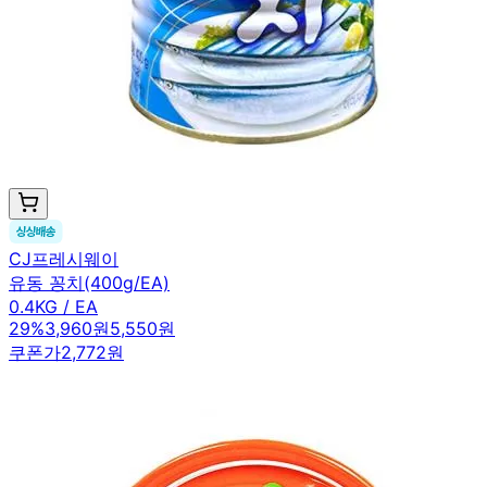
CJ프레시웨이
유동 꽁치(400g/EA)
0.4KG / EA
29
%
3,960원
5,550원
쿠폰가
2,772원