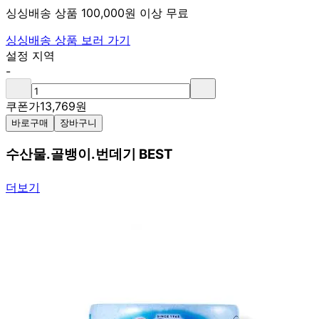
싱싱배송 상품 100,000원 이상 무료
싱싱배송 상품 보러 가기
설정 지역
-
쿠폰가
13,769
원
바로구매
장바구니
수산물.골뱅이.번데기 BEST
더보기