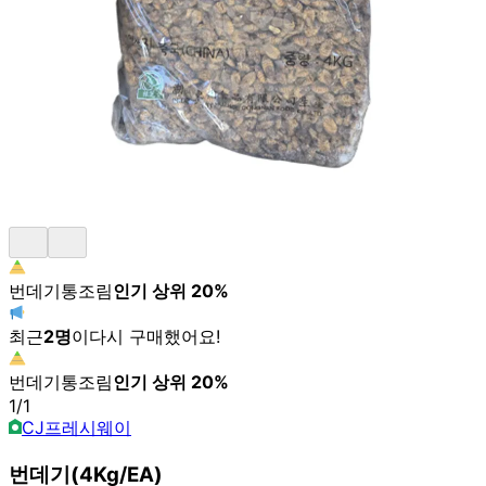
번데기통조림
인기 상위
20
%
최근
2
명
이
다시 구매했어요!
번데기통조림
인기 상위
20
%
1
/
1
CJ프레시웨이
번데기(4Kg/EA)