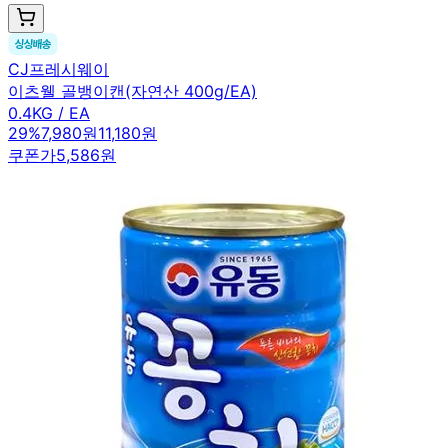
CJ프레시웨이
이츠웰 골뱅이캔(자연산 400g/EA)
0.4KG / EA
29
%
7,980원
11,180원
쿠폰가
5,586원