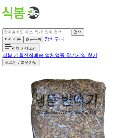
검색
장바구니
마이식봄
최근구매
전체 카테고리
식봄 기획전
직배송 업체
업종 찾기
지역 찾기
로그인 / 회원가입