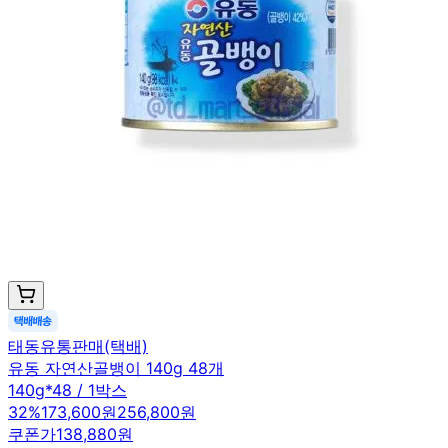
태동유통판매(택배)
유동 자연산골뱅이 140g 48개
140g*48 / 1박스
32
%
173,600원
256,800원
쿠폰가
138,880원