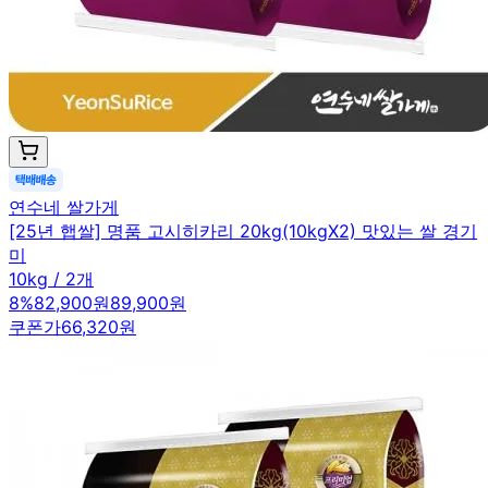
연수네 쌀가게
[25년 햅쌀] 명품 고시히카리 20kg(10kgX2) 맛있는 쌀 경기
미
10kg / 2개
8
%
82,900원
89,900원
쿠폰가
66,320원