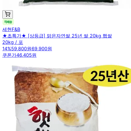
세현F&B
★초특가★ [상등급] 맑은자연쌀 25년 쌀 20kg 햅쌀
20kg / 포
14
%
59,800원
69,900원
쿠폰가
46,405원