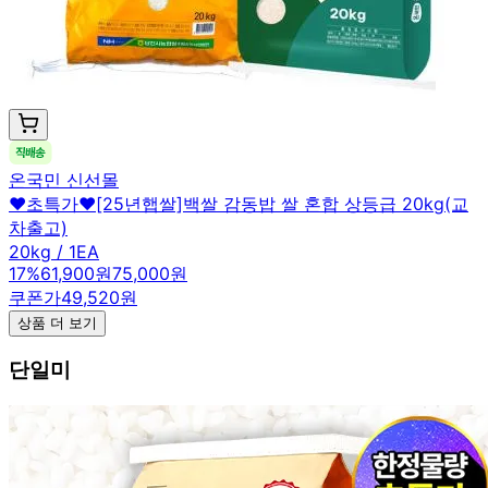
온국민 신선몰
❤️초특가❤️[25년햅쌀]백쌀 감동밥 쌀 혼합 상등급 20kg(교
차출고)
20kg / 1EA
17
%
61,900원
75,000원
쿠폰가
49,520원
상품 더 보기
단일미