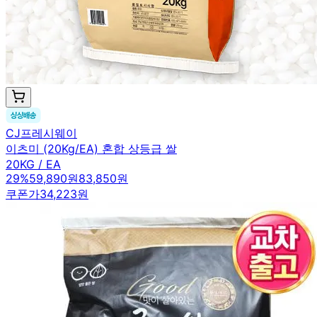
CJ프레시웨이
이츠미 (20Kg/EA) 혼합 상등급 쌀
20KG / EA
29
%
59,890원
83,850원
쿠폰가
34,223원