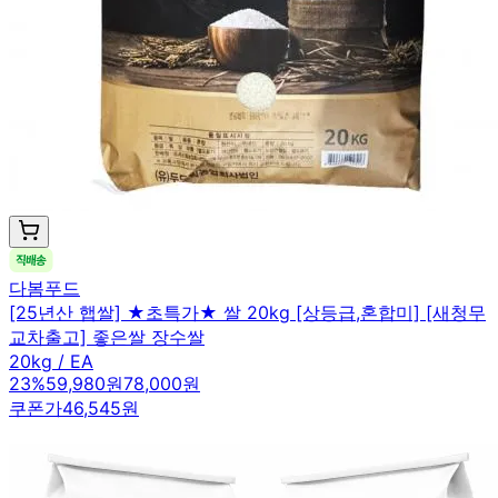
다봄푸드
[25년산 햅쌀] ★초특가★ 쌀 20kg [상등급,혼합미] [새청무
교차출고] 좋은쌀 장수쌀
20kg / EA
23
%
59,980원
78,000원
쿠폰가
46,545원