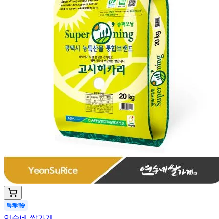
연수네 쌀가게