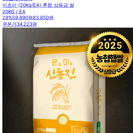
이츠미 (20Kg/EA) 혼합 상등급 쌀
20KG / EA
29
%
59,890원
83,850원
쿠폰가
34,223원