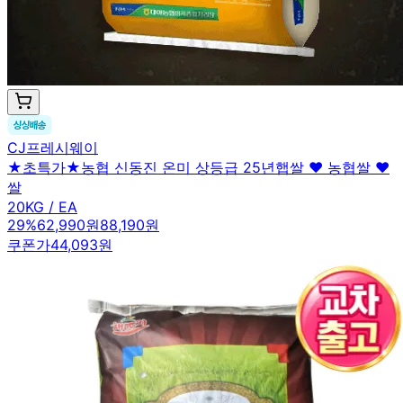
CJ프레시웨이
★초특가★농협 신동진 온미 상등급 25년햅쌀 ♥ 농협쌀 ♥
쌀
20KG / EA
29
%
62,990원
88,190원
쿠폰가
44,093원