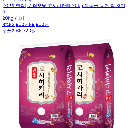
[25년 햅쌀] 슈퍼오닝 고시히카리 20kg 특등급 농협 쌀 경기
미
20kg / 1개
8
%
82,900원
89,900원
쿠폰가
66,320원