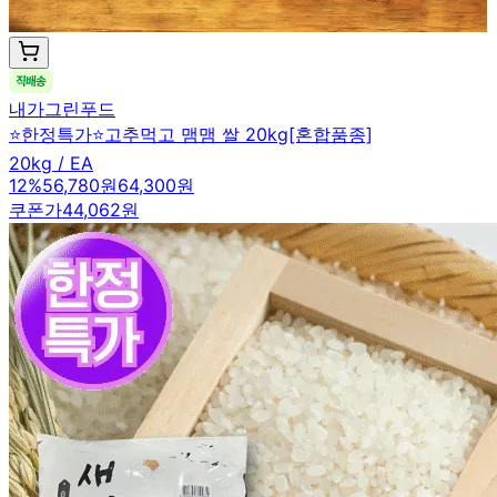
내가그린푸드
⭐한정특가⭐고추먹고 맴맴 쌀 20kg[혼합품종]
20kg / EA
12
%
56,780원
64,300원
쿠폰가
44,062원