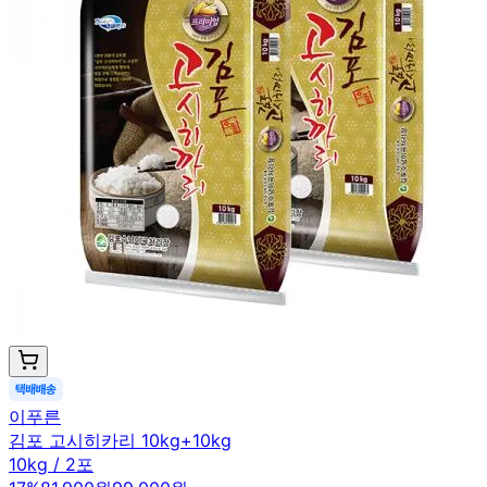
이푸른
김포 고시히카리 10kg+10kg
10kg / 2포