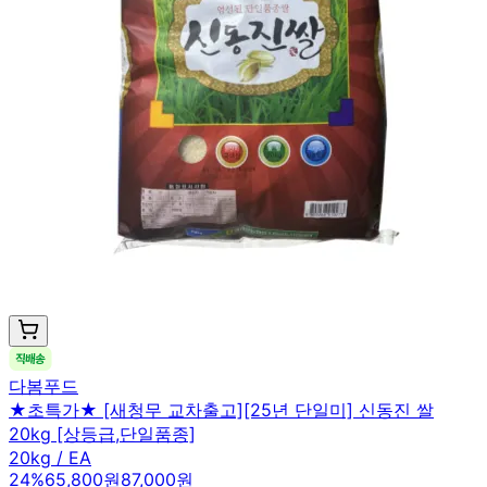
다봄푸드
★초특가★ [새청무 교차출고][25년 단일미] 신동진 쌀
20kg [상등급,단일품종]
20kg / EA
24
%
65,800원
87,000원