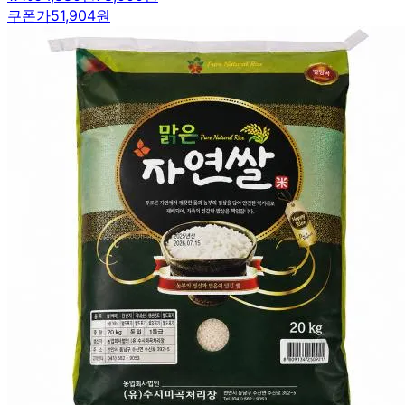
쿠폰가
51,904원