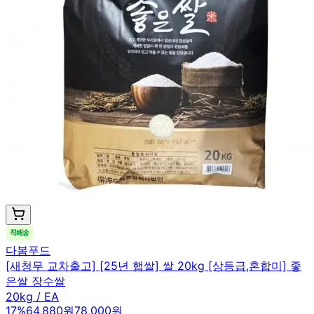
다봄푸드
[새청무 교차출고] [25년 햅쌀] 쌀 20kg [상등급,혼합미] 좋
은쌀 장수쌀
20kg / EA
17
%
64,880원
78,000원