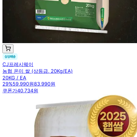
CJ프레시웨이
농협 온미 쌀 (상등급, 20Kg/EA)
20KG / EA
29
%
59,990원
83,990원
쿠폰가
40,734원