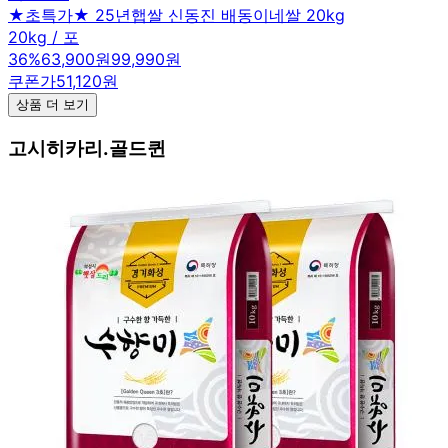
★초특가★ 25년햅쌀 신동진 배동이네쌀 20kg
20kg / 포
36
%
63,900원
99,990원
쿠폰가
51,120원
상품 더 보기
고시히카리.골드퀸