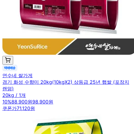
연수네 쌀가게
경기 화성 수향미 20kg(10kgX2) 상등급 25년 햅쌀 (포장지
랜덤)
20kg / 1개
10
%
88,900원
98,900원
쿠폰가
71,120원