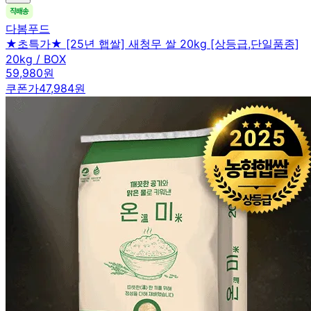
다봄푸드
★초특가★ [25년 햅쌀] 새청무 쌀 20kg [상등급,단일품종]
20kg / BOX
59,980원
쿠폰가
47,984원