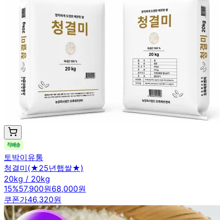
토박이유통
청결미(★25년햅쌀★)
20kg / 20kg
15
%
57,900원
68,000원
쿠폰가
46,320원