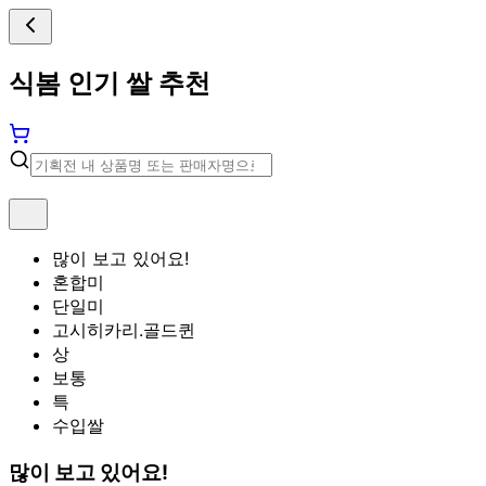
식봄 인기 쌀 추천
많이 보고 있어요!
혼합미
단일미
고시히카리.골드퀸
상
보통
특
수입쌀
많이 보고 있어요!