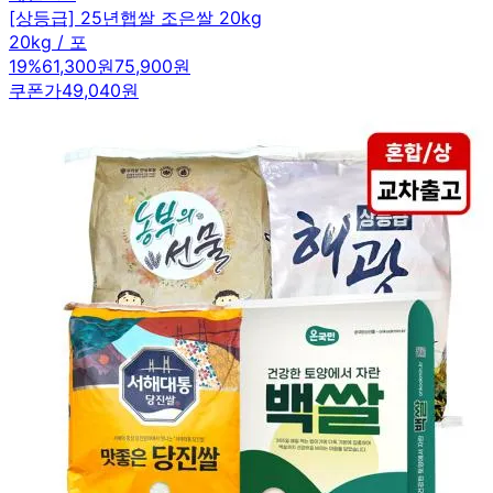
[상등급] 25년햅쌀 조은쌀 20kg
20kg / 포
19
%
61,300원
75,900원
쿠폰가
49,040원