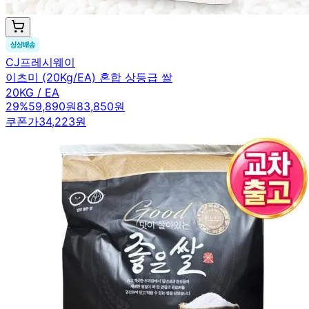
CJ프레시웨이
이츠미 (20Kg/EA) 혼합 상등급 쌀
20KG / EA
29
%
59,890원
83,850원
쿠폰가
34,223원