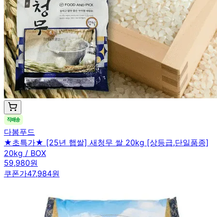
다봄푸드
★초특가★ [25년 햅쌀] 새청무 쌀 20kg [상등급,단일품종]
20kg / BOX
59,980원
쿠폰가
47,984원