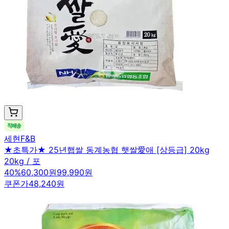
세현F&B
★초특가★ 25년햅쌀 동계농협 햇쌀愛애 [상등급] 20kg
20kg / 포
40
%
60,300원
99,990원
쿠폰가
48,240원