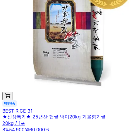
BEST RICE 31
★신상특가★ 25년산 햅쌀 백미20kg 가을향기쌀
20kg / 1포
8
%
54,900원
60,000원