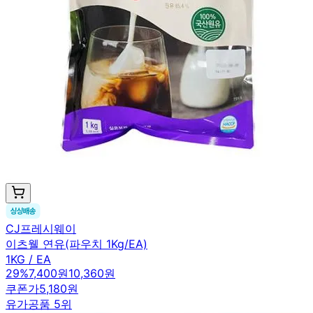
CJ프레시웨이
이츠웰 연유(파우치 1Kg/EA)
1KG / EA
29
%
7,400원
10,360원
쿠폰가
5,180원
유가공품 5위