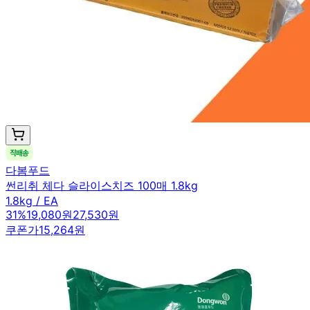
다봄푸드
썬리취 체다 슬라이스치즈 100매 1.8kg
1.8kg / EA
31
%
19,080원
27,530원
쿠폰가
15,264원