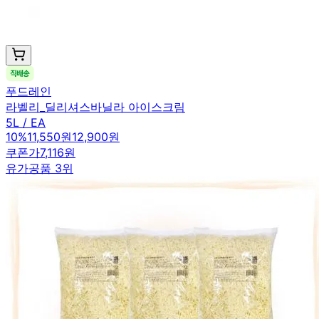
푸드레인
라벨리_딜리셔스바닐라 아이스크림
5L / EA
10
%
11,550원
12,900원
쿠폰가
7,116원
유가공품 3위