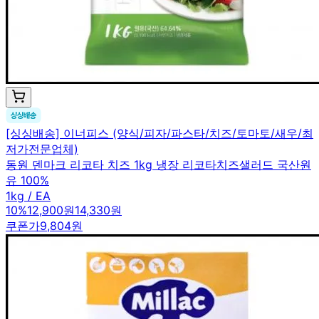
[싱싱배송] 이너피스 (양식/피자/파스타/치즈/토마토/새우/최
저가전문업체)
동원 덴마크 리코타 치즈 1kg 냉장 리코타치즈샐러드 국산원
유 100%
1kg / EA
10
%
12,900원
14,330원
쿠폰가
9,804원