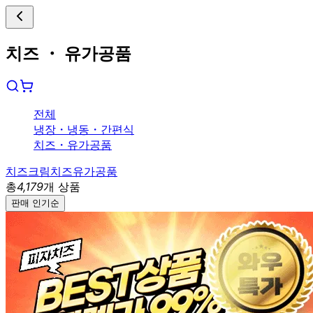
치즈 ・ 유가공품
전체
냉장
・
냉동
・
간편식
치즈
・
유가공품
치즈
크림치즈
유가공품
총
4,179
개 상품
판매 인기순