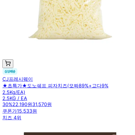
CJ프레시웨이
★초특가★도노쉐프 피자치즈(모짜89%+고다9%
2.5Kg/EA)
2.5KG / EA
30
%
22,190원
31,570원
쿠폰가
15,533원
치즈 4위