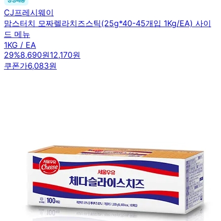
CJ프레시웨이
맘스터치 모짜렐라치즈스틱(25g*40-45개입 1Kg/EA) 사이
드 메뉴
1KG / EA
29
%
8,690원
12,170원
쿠폰가
6,083원