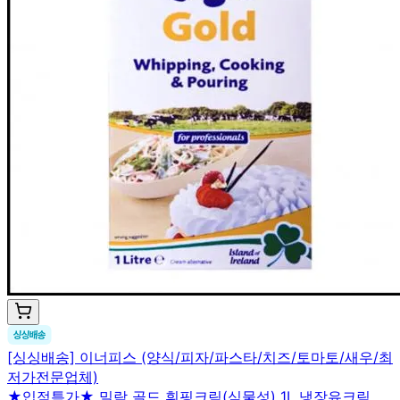
[싱싱배송] 이너피스 (양식/피자/파스타/치즈/토마토/새우/최
저가전문업체)
★입점특가★ 밀락 골드 휘핑크림(식물성) 1L 냉장유크림