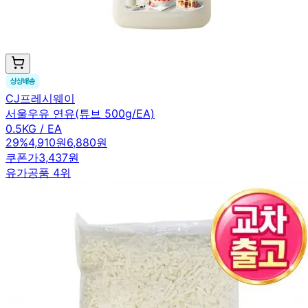
CJ프레시웨이
서울우유 연유(튜브 500g/EA)
0.5KG / EA
29
%
4,910원
6,880원
쿠폰가
3,437원
유가공품 4위