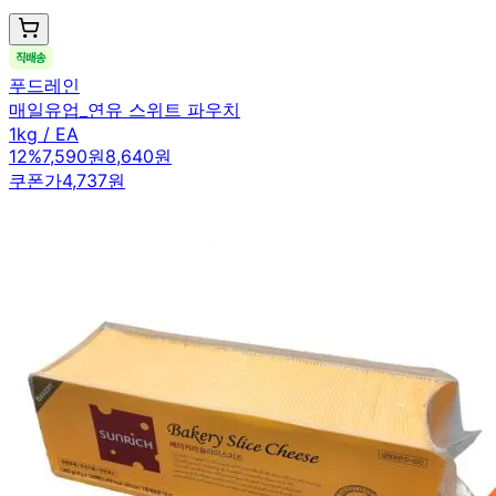
푸드레인
매일유업_연유 스위트 파우치
1kg / EA
12
%
7,590원
8,640원
쿠폰가
4,737원