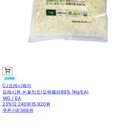
CJ프레시웨이
프레시원 눈꽃치즈(모짜렐라99% 1Kg/EA)
1KG / EA
23
%
12,240원
15,920원
쿠폰가
8,568원