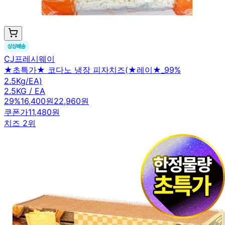
CJ프레시웨이
★초특가★ 코다노 냉장 피자치즈(★레이★_99%
2.5Kg/EA)
2.5KG / EA
29
%
16,400원
22,960원
쿠폰가
11,480원
치즈 2위