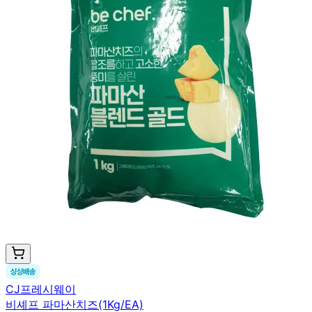
CJ프레시웨이
비셰프 파마산치즈(1Kg/EA)