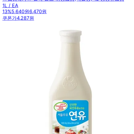
1L / EA
13
%
5,640원
6,470원
쿠폰가
4,287원