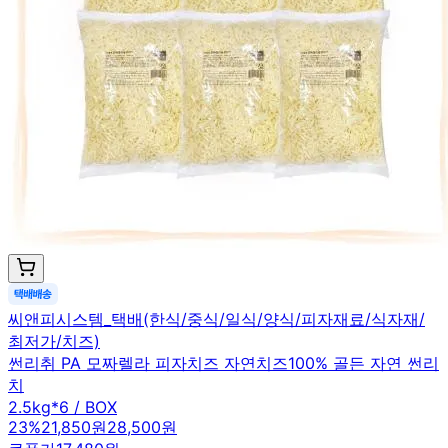
씨앤피시스템_택배(한식/중식/일식/양식/피자재료/식자재/
최저가/치즈)
썬리취 PA 모짜렐라 피자치즈 자연치즈100% 골든 자연 썬리
치
2.5kg*6 / BOX
23
%
21,850원
28,500원