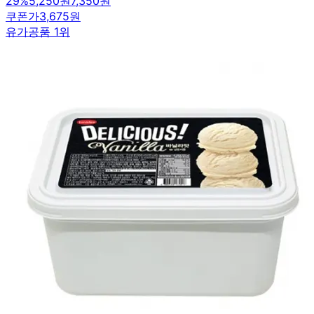
29
%
5,250원
7,350원
쿠폰가
3,675원
유가공품 1위