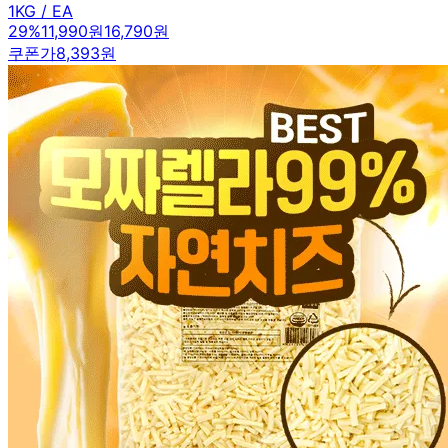
1KG / EA
29
%
11,990원
16,790원
쿠폰가
8,393원