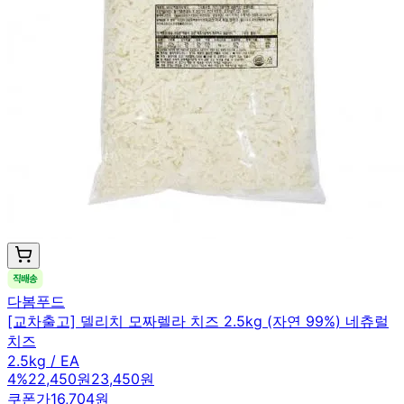
다봄푸드
[교차출고] 델리치 모짜렐라 치즈 2.5kg (자연 99%) 네츄럴
치즈
2.5kg / EA
4
%
22,450원
23,450원
쿠폰가
16,704원