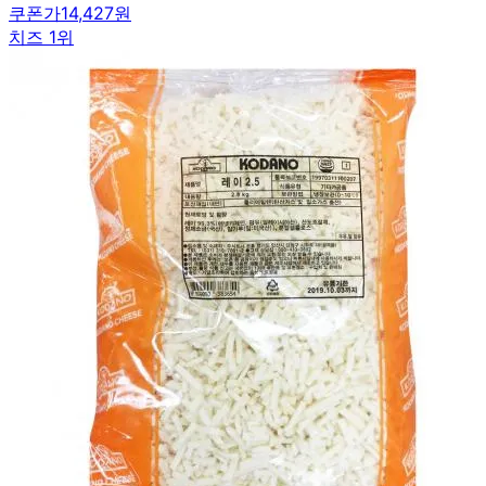
쿠폰가
14,427원
치즈 1위