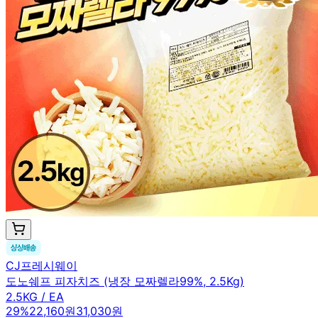
CJ프레시웨이
도노쉐프 피자치즈 (냉장 모짜렐라99%, 2.5Kg)
2.5KG / EA
29
%
22,160원
31,030원