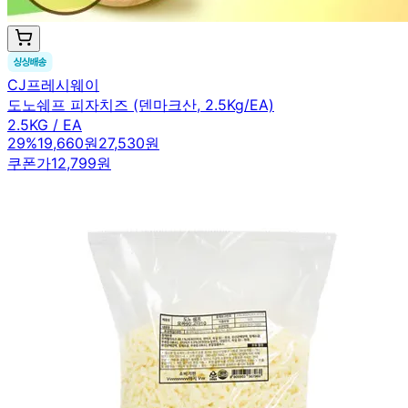
CJ프레시웨이
도노쉐프 피자치즈 (덴마크산, 2.5Kg/EA)
2.5KG / EA
29
%
19,660원
27,530원
쿠폰가
12,799원