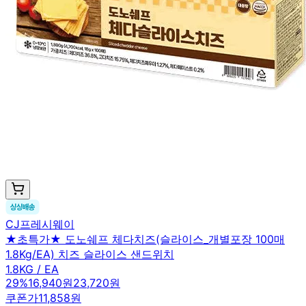
CJ프레시웨이
★초특가★ 도노쉐프 체다치즈(슬라이스_개별포장 100매
1.8Kg/EA) 치즈 슬라이스 샌드위치
1.8KG / EA
29
%
16,940원
23,720원
쿠폰가
11,858원