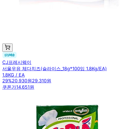
CJ프레시웨이
서울우유 체다치즈(슬라이스_18g*100입 1.8Kg/EA)
1.8KG / EA
29
%
20,930원
29,310원
쿠폰가
14,651원