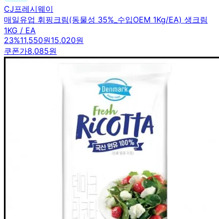
CJ프레시웨이
매일유업 휘핑크림(동물성 35%_수입OEM 1Kg/EA) 생크림
1KG / EA
23
%
11,550원
15,020원
쿠폰가
8,085원