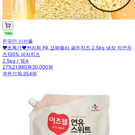
온국민 신선몰
❤️초특가❤️썬리취 PA 모짜렐라 골든치즈 2.5kg 냉장 자연치
즈100% 피자치즈
2.5kg / 1EA
27
%
21,980원
30,000원
쿠폰가
16,354원