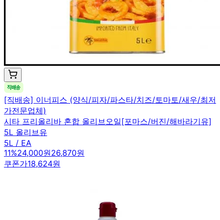
[직배송] 이너피스 (양식/피자/파스타/치즈/토마토/새우/최저
가전문업체)
시타 프리올리바 혼합 올리브오일[포마스/버진/해바라기유]
5L 올리브유
5L / EA
11
%
24,000원
26,870원
쿠폰가
18,624원