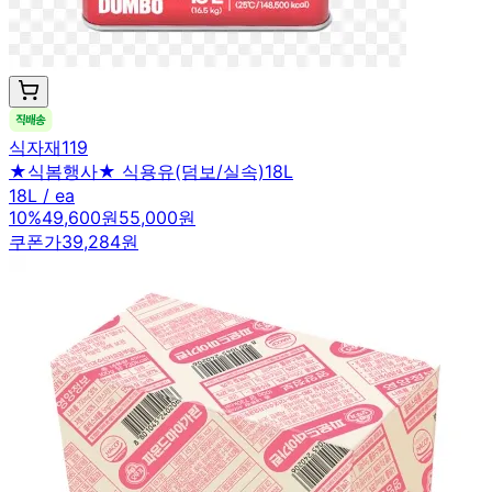
식자재119
★식봄행사★ 식용유(덤보/실속)18L
18L / ea
10
%
49,600원
55,000원
쿠폰가
39,284원