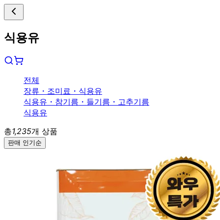
식용유
전체
장류
・
조미료
・
식용유
식용유
・
참기름
・
들기름
・
고추기름
식용유
총
1,235
개 상품
판매 인기순