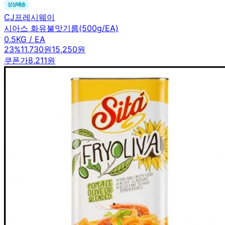
CJ프레시웨이
시아스 화유불맛기름(500g/EA)
0.5KG / EA
23
%
11,730원
15,250원
쿠폰가
8,211원