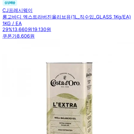
CJ프레시웨이
롱고바디 엑스트라버진올리브유(1L_직수입_GLASS 1Kg/EA)
1KG / EA
29
%
13,660원
19,130원
쿠폰가
8,606원