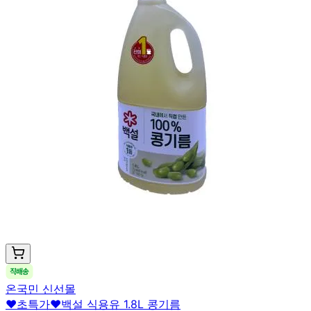
온국민 신선몰
❤️초특가❤️백설 식용유 1.8L 콩기름