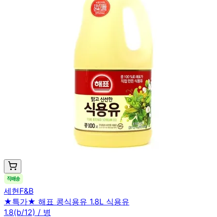
세현F&B
★특가★ 해표 콩식용유 1.8L 식용유
1.8(b/12) / 병