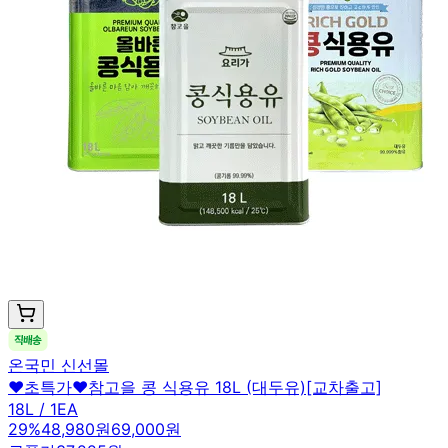
온국민 신선몰
❤️초특가❤️참고을 콩 식용유 18L (대두유)[교차출고]
18L / 1EA
29
%
48,980원
69,000원