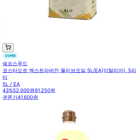
쉐프스푸드
코스타도르 엑스트라버진 올리브오일 5L/EA(이탈리아), 5리
터
5L / EA
43
%
52,000원
91,250원
쿠폰가
41,600원