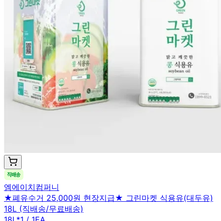
엠에이치컴퍼니
★폐유수거 25,000원 현장지급★ 그린마켓 식용유(대두유)
18L (직배송/무료배송)
18L*1 / 1EA