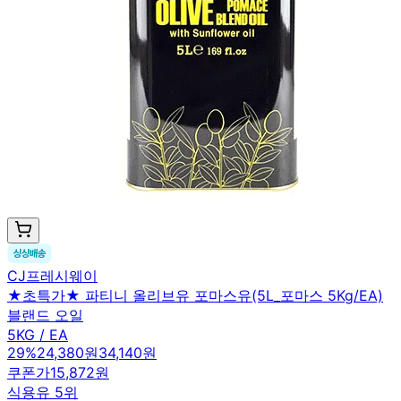
CJ프레시웨이
★초특가★ 파티니 올리브유 포마스유(5L_포마스 5Kg/EA)
블랜드 오일
5KG / EA
29
%
24,380원
34,140원
쿠폰가
15,872원
식용유 5위