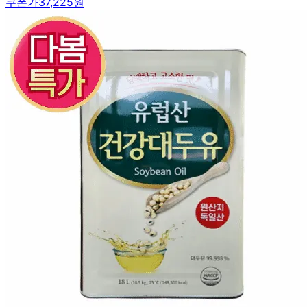
쿠폰가
37,225원