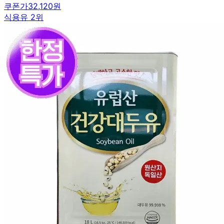
쿠폰가
32,120원
식용유 2위