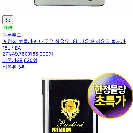
다봄푸드
★한정 초특가★ 대두유 식용유 18L 대용량 식용유 최저가
18L / EA
27
%
49,780원
68,000원
쿠폰가
38,630원
식용유 3위