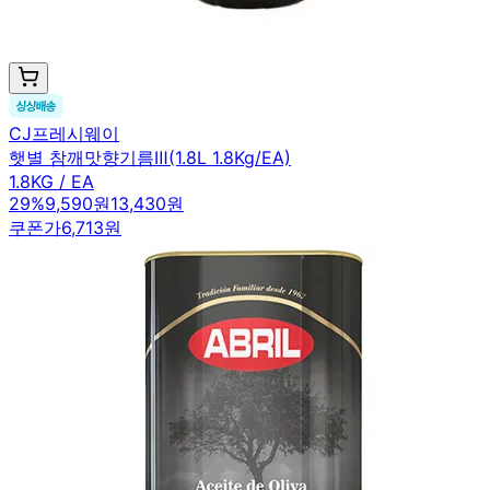
CJ프레시웨이
햇별 참깨맛향기름Ⅲ(1.8L 1.8Kg/EA)
1.8KG / EA
29
%
9,590원
13,430원
쿠폰가
6,713원