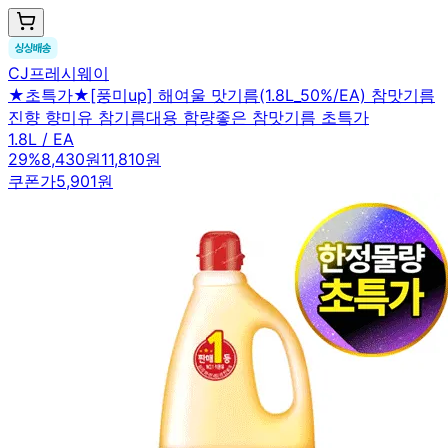
CJ프레시웨이
★초특가★[풍미up] 해여울 맛기름(1.8L_50%/EA) 참맛기름
진향 향미유 참기름대용 함량좋은 참맛기름 초특가
1.8L / EA
29
%
8,430원
11,810원
쿠폰가
5,901원