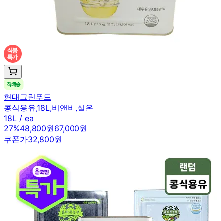
현대그린푸드
콩식용유,18L,비앤비,실온
18L / ea
27
%
48,800원
67,000원
쿠폰가
32,800원