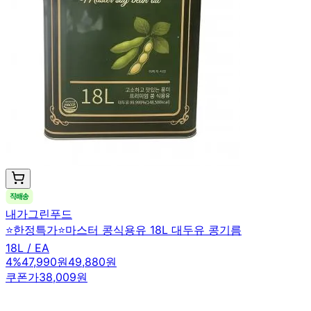
내가그린푸드
⭐한정특가⭐마스터 콩식용유 18L 대두유 콩기름
18L / EA
4
%
47,990원
49,880원
쿠폰가
38,009원