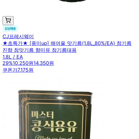
CJ프레시웨이
★초특가★ [풍미up] 해여울 맛기름(1.8L_80%/EA) 참기름
진향 참맛기름 향미유 참기름대용
1.8L / EA
29
%
10,250원
14,350원
쿠폰가
7,175원