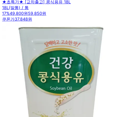
★초특가★ [교차출고] 콩식용유 18L
18L(말통) / 통
17
%
49,800원
59,850원
쿠폰가
37,848원