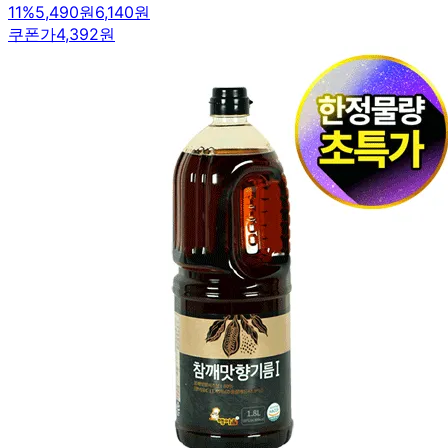
11
%
5,490원
6,140원
쿠폰가
4,392원