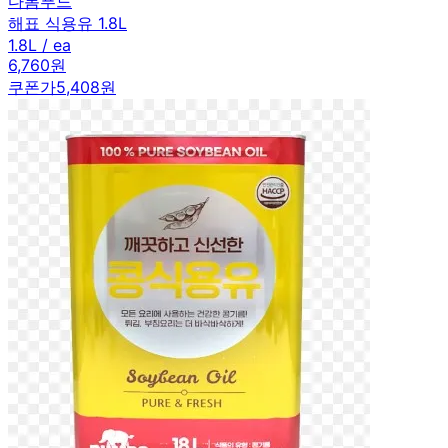
다봄푸드
해표 식용유 1.8L
1.8L / ea
6,760원
쿠폰가
5,408원