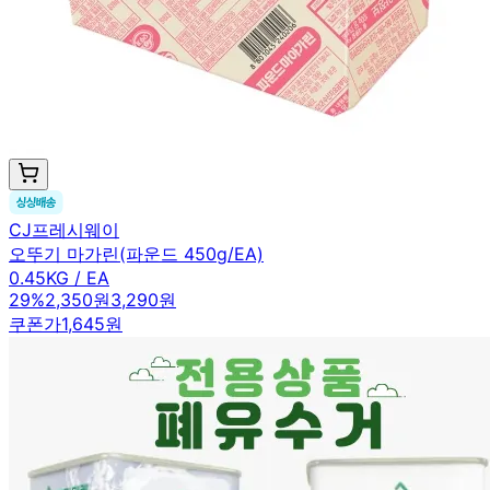
CJ프레시웨이
오뚜기 마가린(파운드 450g/EA)
0.45KG / EA
29
%
2,350원
3,290원
쿠폰가
1,645원