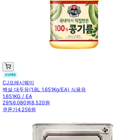
CJ프레시웨이
백설 대두유(1.8L 1.651Kg/EA) 식용유
1.651KG / EA
29
%
6,080원
8,520원
쿠폰가
4,256원