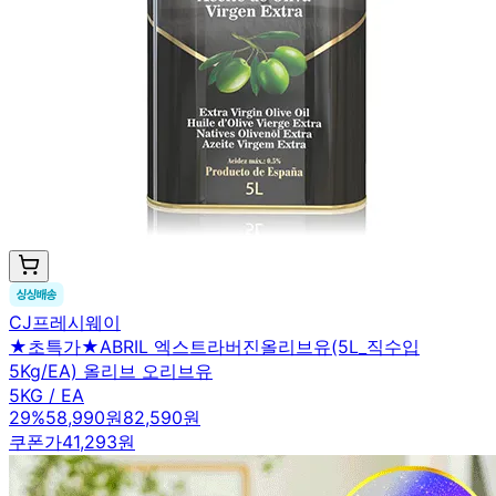
CJ프레시웨이
★초특가★ABRIL 엑스트라버진올리브유(5L_직수입
5Kg/EA) 올리브 오리브유
5KG / EA
29
%
58,990원
82,590원
쿠폰가
41,293원