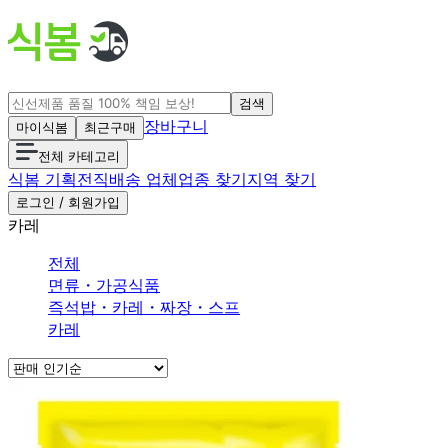
검색
장바구니
마이식봄
최근구매
전체 카테고리
식봄 기획전
직배송 업체
업종 찾기
지역 찾기
로그인 / 회원가입
카레
전체
면류
・
가공식품
즉석밥
・
카레
・
짜장
・
스프
카레