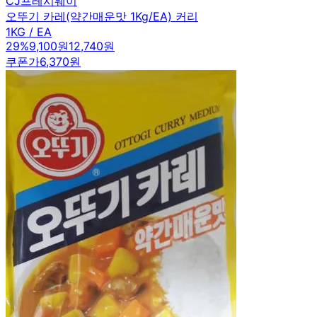
CJ프레시웨이
오뚜기 카레(약간매운맛 1Kg/EA) 커리
1KG / EA
29
%
9,100원
12,740원
쿠폰가
6,370원