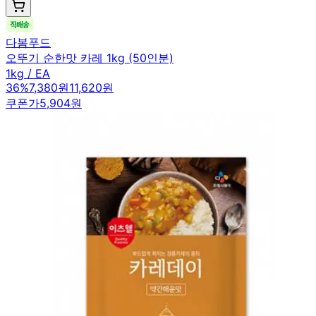
다봄푸드
오뚜기 순한맛 카레 1kg (50인분)
1kg / EA
36
%
7,380원
11,620원
쿠폰가
5,904원