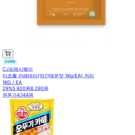
CJ프레시웨이
이츠웰 카레데이(약간매운맛 1Kg/EA) 커리
1KG / EA
29
%
5,920원
8,290원
쿠폰가
4,144원