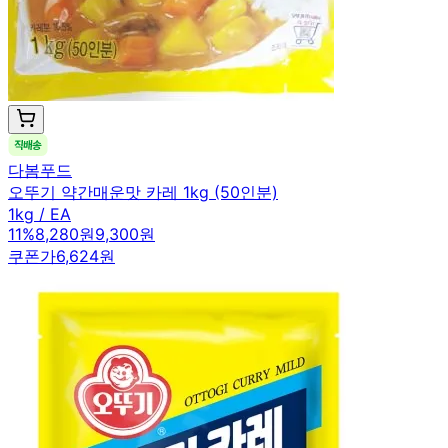
다봄푸드
오뚜기 약간매운맛 카레 1kg (50인분)
1kg / EA
11
%
8,280원
9,300원
쿠폰가
6,624원