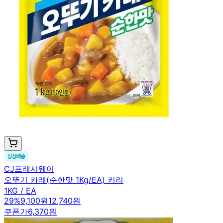
CJ프레시웨이
오뚜기 카레(순한맛 1Kg/EA) 커리
1KG / EA
29
%
9,100원
12,740원
쿠폰가
6,370원