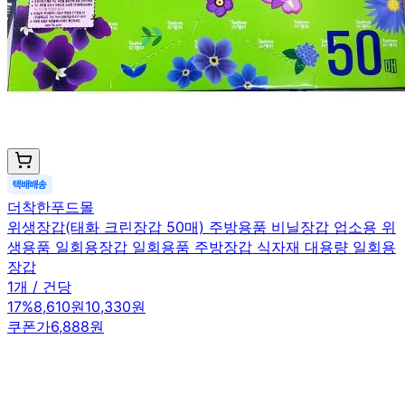
더착한푸드몰
위생장갑(태화 크린장갑 50매) 주방용품 비닐장갑 업소용 위
생용품 일회용장갑 일회용품 주방장갑 식자재 대용량 일회용
장갑
1개 / 건당
17
%
8,610원
10,330원
쿠폰가
6,888원