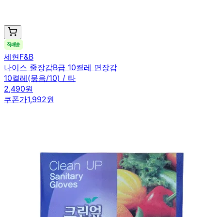
세현F&B
나이스 줄장갑B급 10켤레 면장갑
10켤레(묶음/10) / 타
2,490원
쿠폰가
1,992원