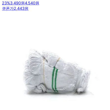
23
%
3,490원
4,540원
쿠폰가
2,443원