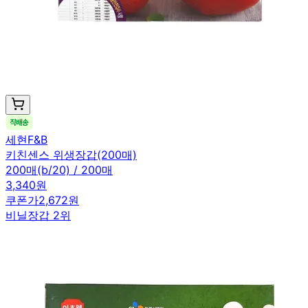
세현F&B
키친센스 위생장갑(200매)
200매(b/20) / 200매
3,340원
쿠폰가
2,672원
비닐장갑 2위