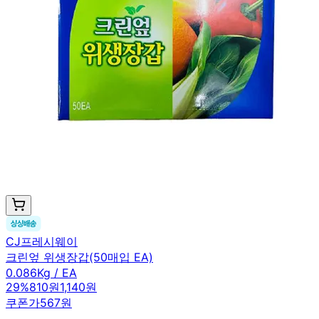
CJ프레시웨이
크린엎 위생장갑(50매입 EA)
0.086Kg / EA
29
%
810원
1,140원
쿠폰가
567원