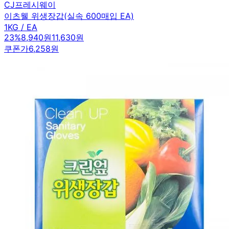
CJ프레시웨이
이츠웰 위생장갑(실속 600매입 EA)
1KG / EA
23
%
8,940원
11,630원
쿠폰가
6,258원