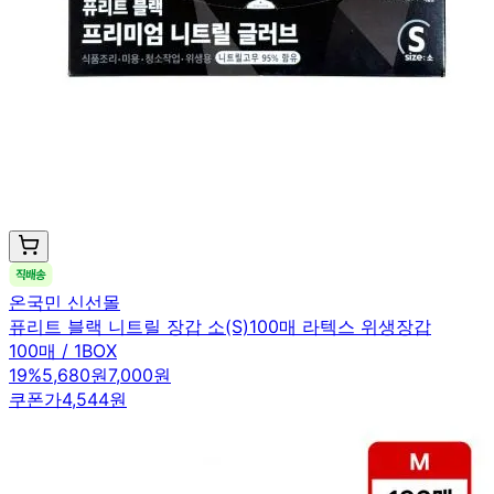
온국민 신선몰
퓨리트 블랙 니트릴 장갑 소(S)100매 라텍스 위생장갑
100매 / 1BOX
19
%
5,680원
7,000원
쿠폰가
4,544원