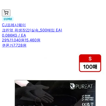
CJ프레시웨이
크린엎 위생장갑(실속_500매입 EA)
0.086KG / EA
29
%
11,040원
15,460원
쿠폰가
7,728원