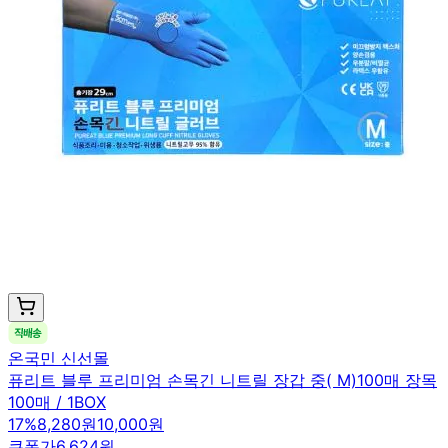
온국민 신선몰
퓨리트 블루 프리미엄 손목긴 니트릴 장갑 중( M)100매 장목
100매 / 1BOX
17
%
8,280원
10,000원
쿠폰가
6,624원