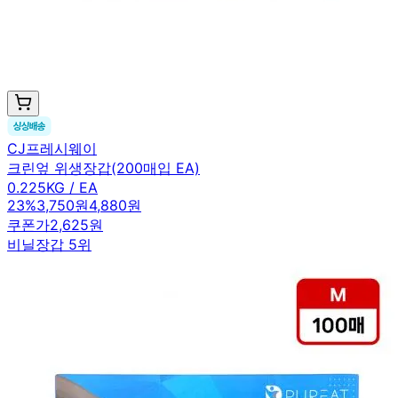
CJ프레시웨이
크린엎 위생장갑(200매입 EA)
0.225KG / EA
23
%
3,750원
4,880원
쿠폰가
2,625원
비닐장갑 5위