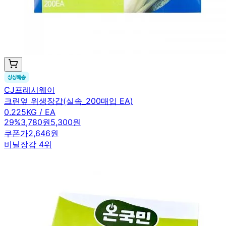
CJ프레시웨이
크린엎 위생장갑(실속_200매입 EA)
0.225KG / EA
29
%
3,780원
5,300원
쿠폰가
2,646원
비닐장갑 4위