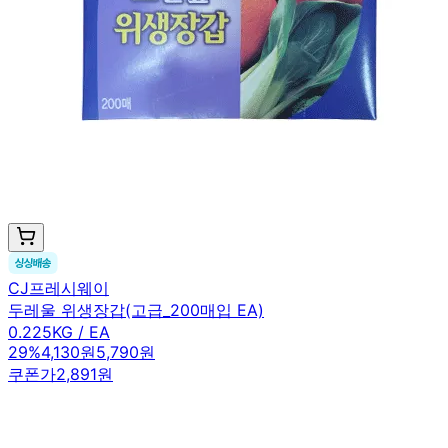
CJ프레시웨이
두레울 위생장갑(고급_200매입 EA)
0.225KG / EA
29
%
4,130원
5,790원
쿠폰가
2,891원