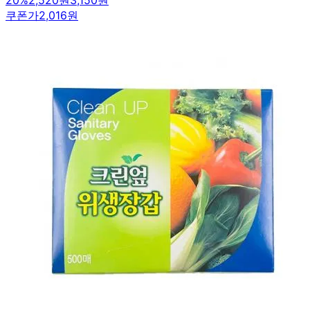
쿠폰가
2,016원