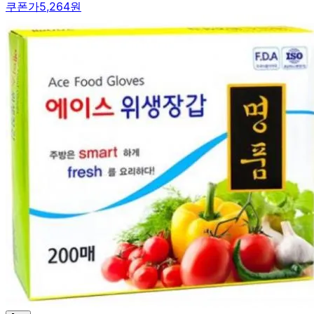
쿠폰가
5,264원