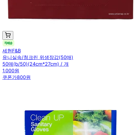
세현F&B
유니실속/청크린 위생장갑(50매)
50매(b/50)(24cm*27cm) / 개
1,000원
쿠폰가
800원