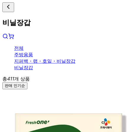
비닐장갑
전체
주방용품
지퍼백
・
랩
・
호일
・
비닐장갑
비닐장갑
총
411
개 상품
판매 인기순