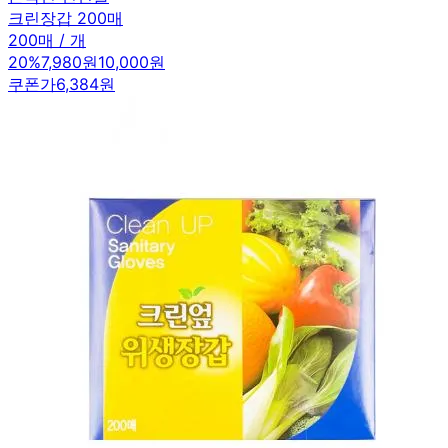
크린장갑 200매
200매 / 개
20
%
7,980원
10,000원
쿠폰가
6,384원