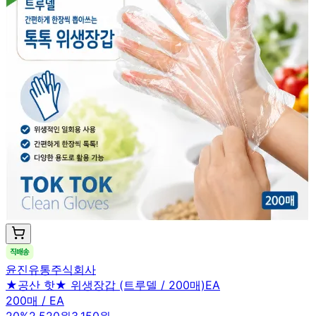
윤진유통주식회사
★공산 핫★ 위생장갑 (트루델 / 200매)EA
200매 / EA
20
%
2,520원
3,150원