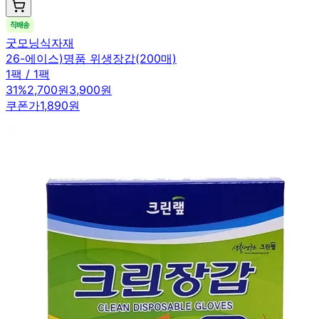
굿모닝식자재
26-에이스)명품 위생장갑(200매)
1팩 / 1팩
31
%
2,700원
3,900원
쿠폰가
1,890원