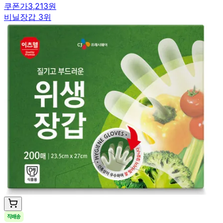
쿠폰가
3,213원
비닐장갑 3위