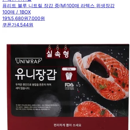
퓨리트 블루 니트릴 장갑 중(M)100매 라텍스 위생장갑
100매 / 1BOX
19
%
5,680원
7,000원
쿠폰가
4,544원