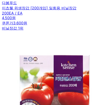
다봄푸드
이츠웰 위생장갑 [200개입] 일회용 비닐장갑
200EA / EA
4,500원
쿠폰가
3,600원
비닐장갑 1위