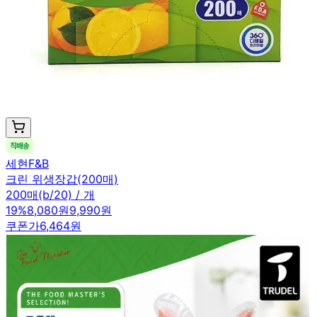
세현F&B
크린 위생장갑(200매)
200매(b/20) / 개
19
%
8,080원
9,990원
쿠폰가
6,464원