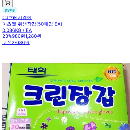
CJ프레시웨이
이츠웰 위생장갑(50매입 EA)
0.086KG / EA
23
%
980원
1,280원
쿠폰가
686원