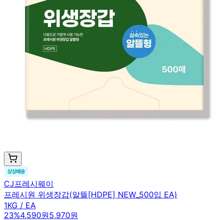
CJ프레시웨이
프레시원 위생장갑(알뜰[HDPE] NEW_500입 EA)
1KG / EA
23
%
4,590원
5,970원