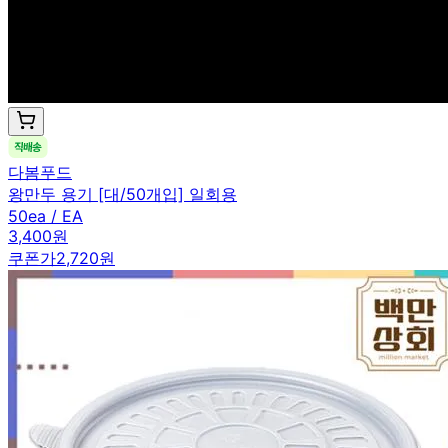
다봄푸드
왕만두 용기 [대/50개입] 일회용
50ea / EA
3,400원
쿠폰가
2,720원