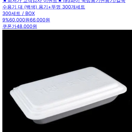
★최저가 고객감사 이벤트★195파이 국밥용기면용기/칼국
수용기 대 (백색) 용기+뚜껑 300개세트
300세트 / BOX
9
%
60,000원
66,000원
쿠폰가
48,000원