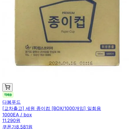
다봄푸드
[교차출고] 세원 종이컵 [BOX/1000개입] 일회용
1000EA / box
11,290원
쿠폰가
8,581원