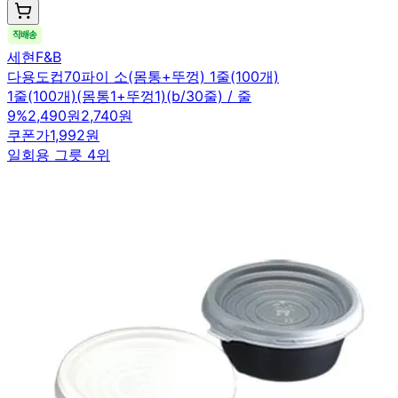
세현F&B
다용도컵70파이 소(몸통+뚜껑) 1줄(100개)
1줄(100개)(몸통1+뚜껑1)(b/30줄) / 줄
9
%
2,490원
2,740원
쿠폰가
1,992원
일회용 그릇 4위