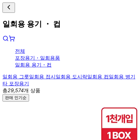
일회용 용기 ・ 컵
전체
포장용기
・
일회용품
일회용 용기
・
컵
일회용 그릇
일회용 접시
일회용 도시락
일회용 컵
일회용 병
기
타 포장용기
총
29,574
개 상품
판매 인기순