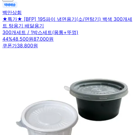
백만상회
★특가★ [BFP] 195파이 냉면용기(소/면탕기) 백색 300개세
트 탕용기 배달용기
300개세트 / 1박스세트(몸통+뚜껑)
44
%
48,500원
87,000원
쿠폰가
38,800원