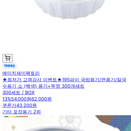
에이치제이팩토리
★최저가 고객감사 이벤트★195파이 국밥용기/면용기/칼국
수용기 소 (백색) 용기+뚜껑 300개세트
300세트 / BOX
13
%
54,000원
62,000원
쿠폰가
43,200원
기타 포장용기 2위