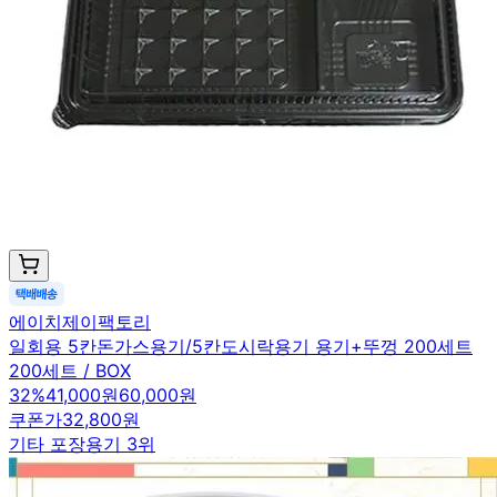
에이치제이팩토리
일회용 5칸돈가스용기/5칸도시락용기 용기+뚜껑 200세트
200세트 / BOX
32
%
41,000원
60,000원
쿠폰가
32,800원
기타 포장용기 3위