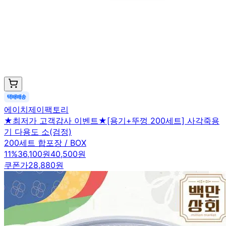
에이치제이팩토리
★최저가 고객감사 이벤트★[용기+뚜껑 200세트] 사각죽용
기 다용도 소(검정)
200세트 합포장 / BOX
11
%
36,100원
40,500원
쿠폰가
28,880원