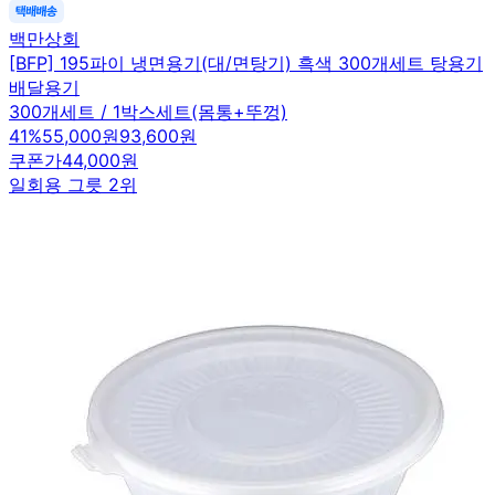
백만상회
[BFP] 195파이 냉면용기(대/면탕기) 흑색 300개세트 탕용기
배달용기
300개세트 / 1박스세트(몸통+뚜껑)
41
%
55,000원
93,600원
쿠폰가
44,000원
일회용 그릇 2위