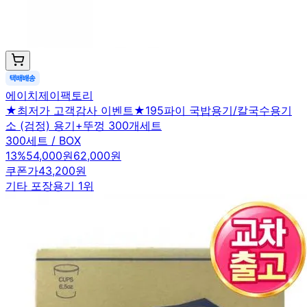
에이치제이팩토리
★최저가 고객감사 이벤트★195파이 국밥용기/칼국수용기
소 (검정) 용기+뚜껑 300개세트
300세트 / BOX
13
%
54,000원
62,000원
쿠폰가
43,200원
기타 포장용기 1위