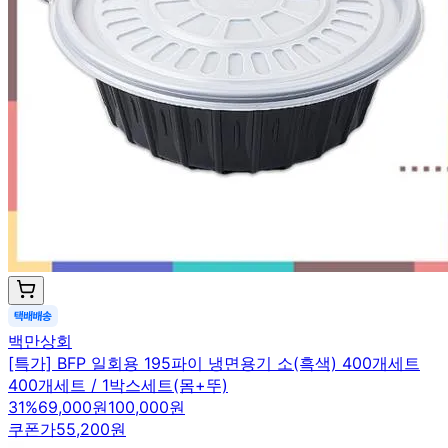
백만상회
[특가] BFP 일회용 195파이 냉면용기 소(흑색) 400개세트
400개세트 / 1박스세트(몸+뚜)
31
%
69,000원
100,000원
쿠폰가
55,200원