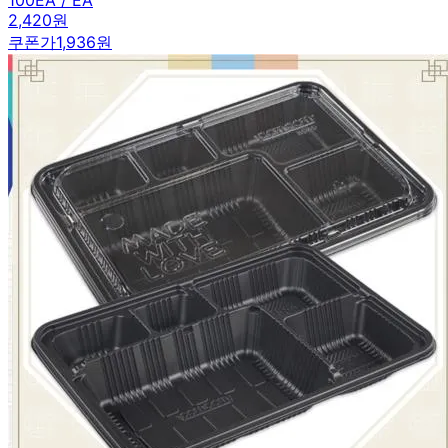
2,420원
쿠폰가
1,936원