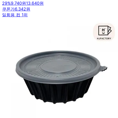
29
%
9,740원
13,640원
쿠폰가
6,342원
일회용 컵 1위