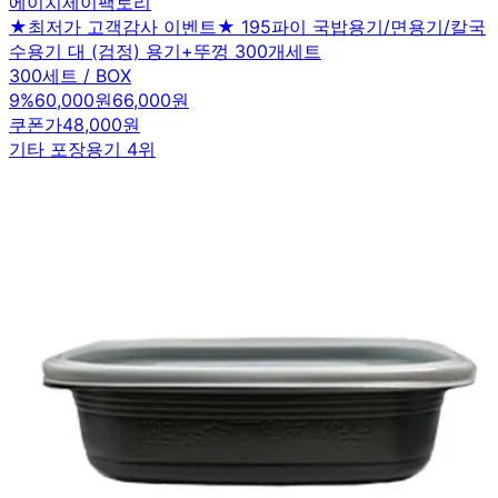
에이치제이팩토리
★최저가 고객감사 이벤트★ 195파이 국밥용기/면용기/칼국
수용기 대 (검정) 용기+뚜껑 300개세트
300세트 / BOX
9
%
60,000원
66,000원
쿠폰가
48,000원
기타 포장용기 4위