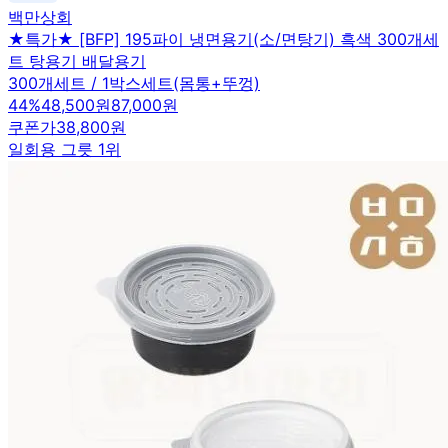
백만상회
★특가★ [BFP] 195파이 냉면용기(소/면탕기) 흑색 300개세
트 탕용기 배달용기
300개세트 / 1박스세트(몸통+뚜껑)
44
%
48,500원
87,000원
쿠폰가
38,800원
일회용 그릇 1위