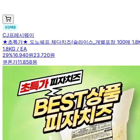
CJ프레시웨이
★초특가★ 도노쉐프 체다치즈(슬라이스_개별포장 100매 1.8K
1.8KG / EA
29
%
16,940원
23,720원
쿠폰가
11,858원