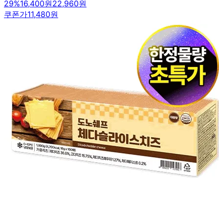
29
%
16,400원
22,960원
쿠폰가
11,480원