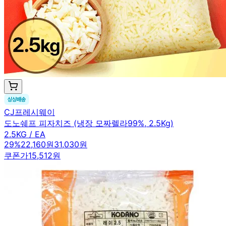
CJ프레시웨이
도노쉐프 피자치즈 (냉장 모짜렐라99%, 2.5Kg)
2.5KG / EA
29
%
22,160원
31,030원
쿠폰가
15,512원