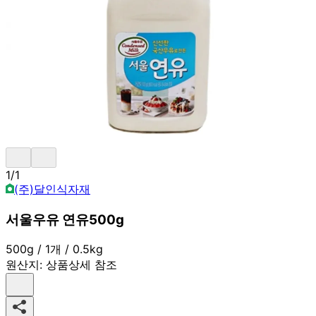
1
/
1
(주)달인식자재
서울우유 연유500g
500g / 1개 / 0.5kg
원산지:
상품상세 참조