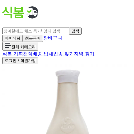
검색
장바구니
마이식봄
최근구매
전체 카테고리
식봄 기획전
직배송 업체
업종 찾기
지역 찾기
로그인 / 회원가입