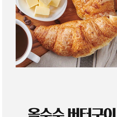
판매자명
대한식자재유통
문의번호
010-2493-7060
반품/교환
배송비
반품 배송비: 6,000원
교환 배송비: 6,000원
주의사항
전자상거래 등에서의 소비자보호법에 관한 법률에 의거하여
미성년자가 체결한 계약은 법정대리인이 동의하지 않은 경우
본인 또는 법정대리인이 취소할 수 있습니다. 식봄에 등록된
판매상품과 상품의 내용은 판매자가 등록한 것으로 (주)마켓
보로는 그 등록내용에 대하여 일체의 책임을 지지 않습니다.
상세 정보
구매 정보
상품 문의
상품 문의
문의글 작성
내 문의만 보기