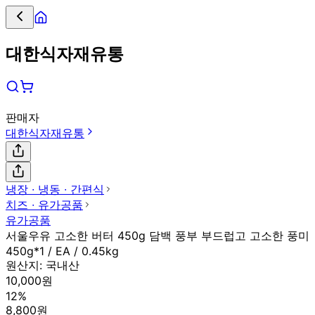
대한식자재유통
판매자
대한식자재유통
냉장 ∙ 냉동 ∙ 간편식
치즈 ∙ 유가공품
유가공품
서울우유 고소한 버터 450g 담백 풍부 부드럽고 고소한 풍미
450g*1 / EA / 0.45kg
원산지:
국내산
10,000원
12%
8,800원