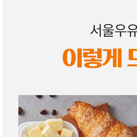
🥇
치즈.유가공품 BEST
더보기
판매자 정보
판매자 상호
대한식자재유통
사업장 소재지
부산 금정구 체육공원로 651-17 (두구동) 대한식자재유통
연락처
051-518-8980
사업자
등록번호
621-21-31251
통신판매
신고번호
제 2017-부산금정-0054 호
상품 고시 정보
반품/교환 정보