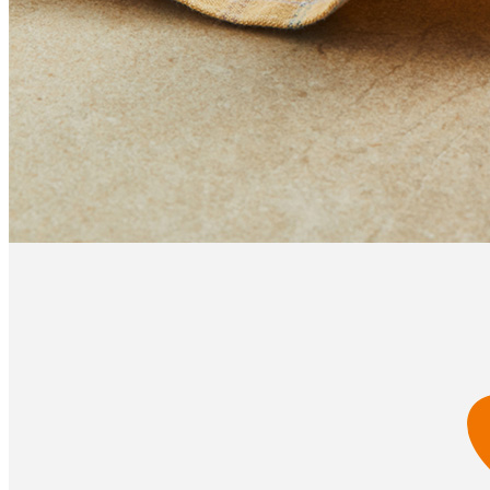
... 🛒 🛒 🛒