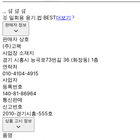
... 🛒 🛒 🛒
🥇
일회용 용기.컵 BEST
더보기
판매자 정보
판매자 상호
(주)고팩
사업장 소재지
경기 시흥시 능곡로73번길 36 (화정동) 1층
연락처
010-4104-4915
사업자
등록번호
140-81-86964
통신판매
신고번호
2010-경기시흥-555호
상품 고시 정보
품명