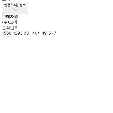
반품/교환 정보
판매자명
(주)고팩
문의번호
1566-1293 031-404-4915~7
반품/교환
배송비
반품 배송비: 3000원~
교환 배송비: 3000원~
주의사항
전자상거래 등에서의 소비자보호법에 관한 법률에 의거하여
미성년자가 체결한 계약은 법정대리인이 동의하지 않은 경우
본인 또는 법정대리인이 취소할 수 있습니다. 식봄에 등록된
판매상품과 상품의 내용은 판매자가 등록한 것으로 (주)마켓
보로는 그 등록내용에 대하여 일체의 책임을 지지 않습니다.
상세 정보
구매 정보
상품 문의
상품 문의
문의글 작성