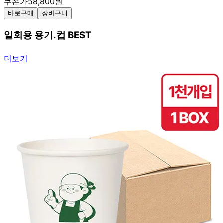
쿠폰가
58,800
원
바로구매
장바구니
일회용 용기.컵 BEST
더보기