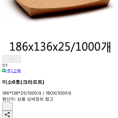
1
/
1
(주)고팩
미소6호(크라프트)
186*136*25/1000개 / 1BOX/1000개
원산지:
상품 상세정보 참고