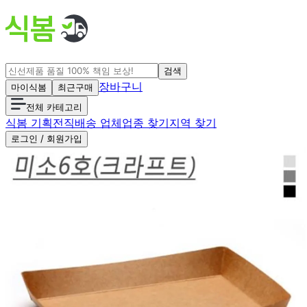
검색
장바구니
마이식봄
최근구매
전체 카테고리
식봄 기획전
직배송 업체
업종 찾기
지역 찾기
로그인 / 회원가입