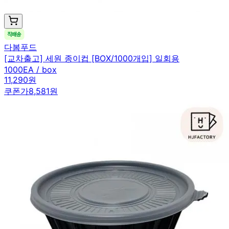
다봄푸드
[교차출고] 세원 종이컵 [BOX/1000개입] 일회용
1000EA / box
11,290원
쿠폰가
8,581원