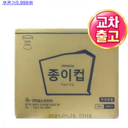
쿠폰가
5,999원