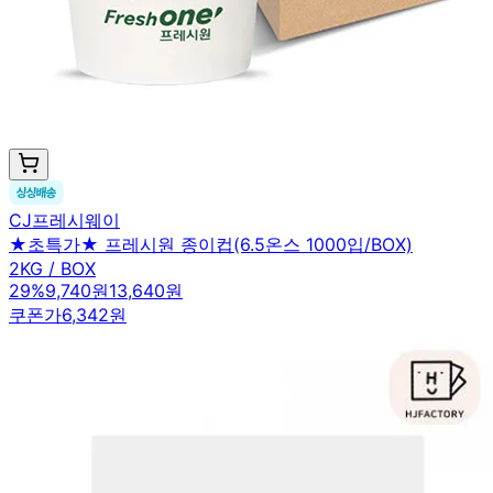
CJ프레시웨이
★초특가★ 프레시원 종이컵(6.5온스 1000입/BOX)
2KG / BOX
29
%
9,740원
13,640원
쿠폰가
6,342원