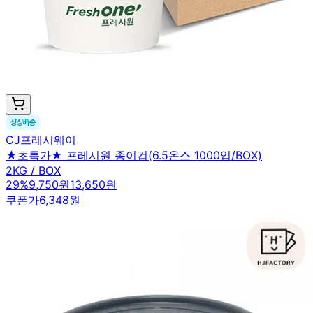
CJ프레시웨이
★초특가★ 프레시원 종이컵(6.5온스 1000입/BOX)
2KG / BOX
29
%
9,750원
13,650원
쿠폰가
6,348원