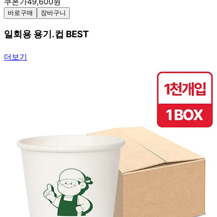
쿠폰가
49,600
원
바로구매
장바구니
일회용 용기.컵 BEST
더보기