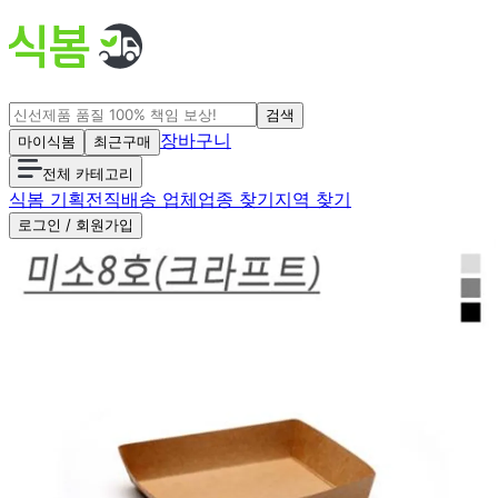
검색
장바구니
마이식봄
최근구매
전체 카테고리
식봄 기획전
직배송 업체
업종 찾기
지역 찾기
로그인 / 회원가입