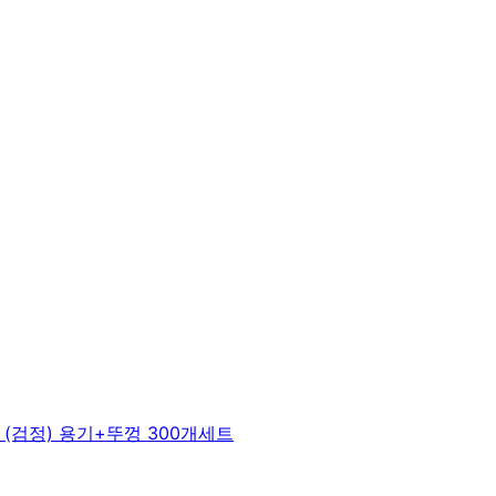
(검정) 용기+뚜껑 300개세트