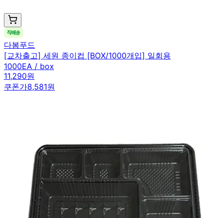
다봄푸드
[교차출고] 세원 종이컵 [BOX/1000개입] 일회용
1000EA / box
11,290원
쿠폰가
8,581원